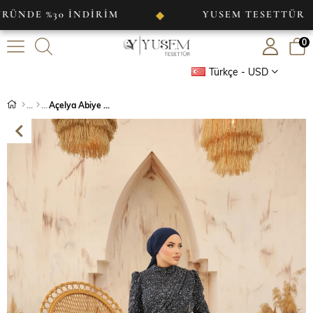
%30 İNDİRİM
YUSEM TESETTÜR
◆
◆
0
Türkçe - USD
Açelya Abiye Lacivert