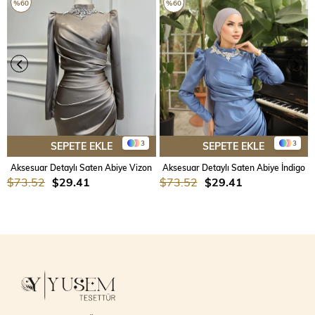
%60
%60
3
3
SEPETE EKLE
SEPETE EKLE
Aksesuar Detaylı Saten Abiye Vizon
Aksesuar Detaylı Saten Abiye İndigo
$73.52
$29.41
$73.52
$29.41