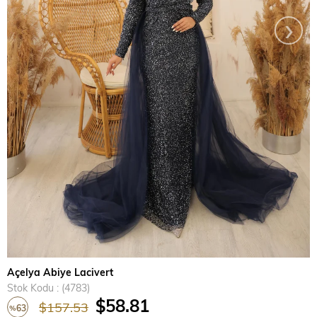
›
Açelya Abiye Lacivert
Stok Kodu
(4783)
$58.81
$157.53
63
%