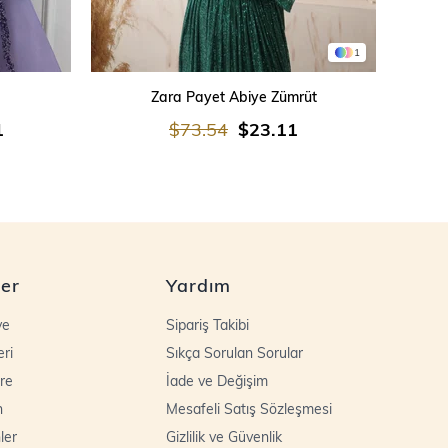
1
SEPETE EKLE
Zara Payet Abiye Zümrüt
İşleme
1
$73.54
$23.11
ler
Yardım
ye
Sipariş Takibi
eri
Sıkça Sorulan Sorular
re
İade ve Değişim
n
Mesafeli Satış Sözleşmesi
ler
Gizlilik ve Güvenlik