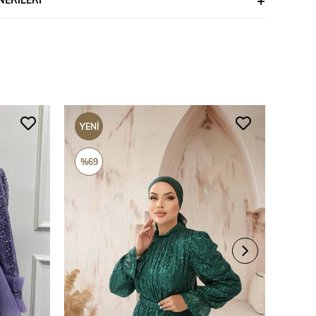
YENI
YENI
ÜRÜN
ÜRÜ
%69
%69