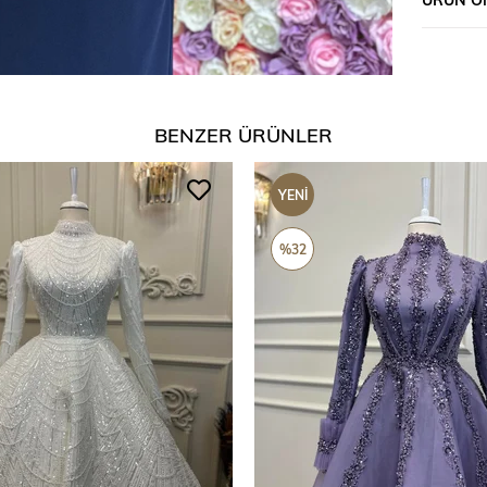
BENZER ÜRÜNLER
YENI
ÜRÜN
%32