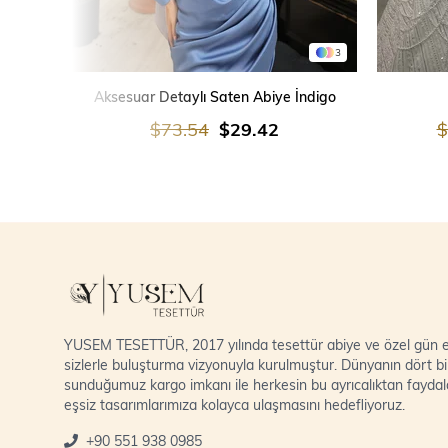
3
SEPETE EKLE
Aksesuar Detaylı Saten Abiye İndigo
$73.54
$29.42
$
YUSEM TESETTÜR, 2017 yılında tesettür abiye ve özel gün el
sizlerle buluşturma vizyonuyla kurulmuştur. Dünyanın dört bi
sunduğumuz kargo imkanı ile herkesin bu ayrıcalıktan fayda
eşsiz tasarımlarımıza kolayca ulaşmasını hedefliyoruz.
+90 551 938 0985