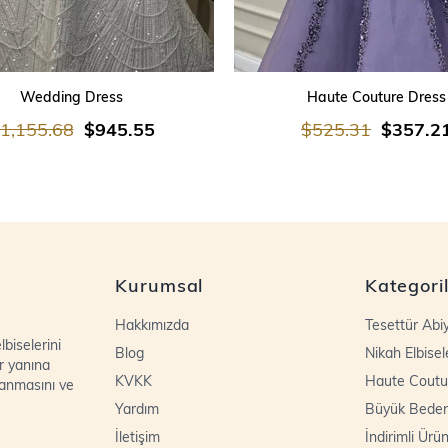
SEPETE EKLE
SEPETE EKLE
Wedding Dress
Haute Couture Dress
1,155.68
$945.55
$525.31
$357.2
Kurumsal
Kategori
Hakkımızda
Tesettür Abi
biselerini
Blog
Nikah Elbisel
r yanına
KVKK
Haute Coutu
lanmasını ve
Yardım
Büyük Bede
İletişim
İndirimli Ürün