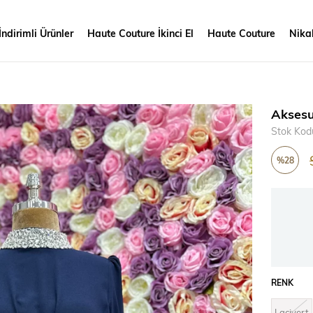
İndirimli Ürünler
Haute Couture İkinci El
Haute Couture
Nikah
Aksesu
Stok Kod
%
28
İndirim
RENK
Lacivert