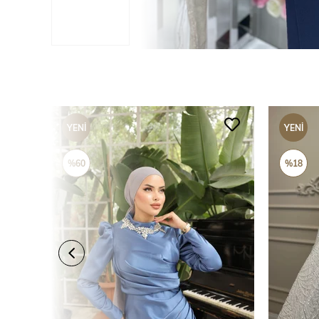
YENI
YENI
ÜRÜN
ÜRÜN
%60
%18