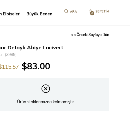
SEPETIM
 Elbiseleri
Büyük Beden
0
< < Önceki Sayfaya Dön
ar Detaylı Abiye Lacivert
u
(3989)
$83.00
$115.57
Ürün stoklarımızda kalmamıştır.