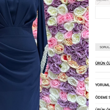
›
SORULA
ÜRÜN ÖZ
YORUML
ÖDEME 
ÜRÜN ÖN