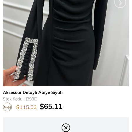
›
Aksesuar Detaylı Abiye Siyah
Stok Kodu
(3980)
$65.11
$115.53
44
%
İndirim