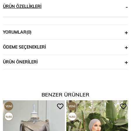
ÜRÜN ÖZELLIKLERI
YORUMLAR
(0)
ÖDEME SEÇENEKLERI
ÜRÜN ÖNERILERI
BENZER ÜRÜNLER
YENI
YENI
ÜRÜN
ÜRÜN
%60
%60