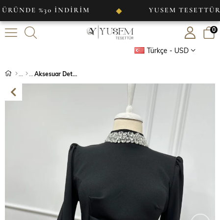
E %30 İNDİRİM
YUSEM TESETTÜR
◆
◆
0
Türkçe - USD
Aksesuar Detaylı Abiye Siyah