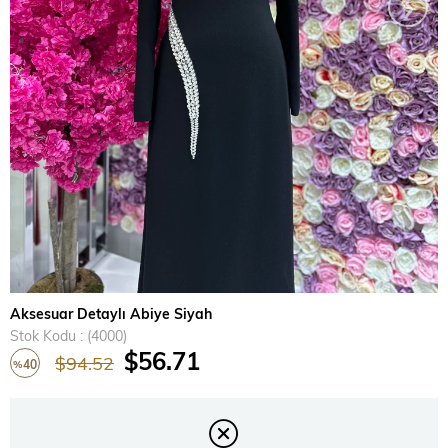
›
Aksesuar Detaylı Abiye Siyah
Stok Kodu
(4000)
$56.71
$94.52
40
%
İndirim