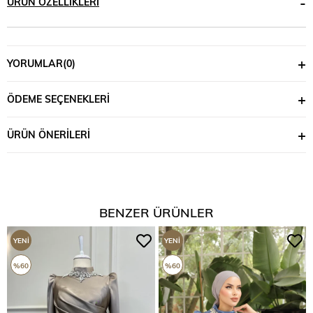
ÜRÜN ÖZELLIKLERI
YORUMLAR
(0)
ÖDEME SEÇENEKLERI
ÜRÜN ÖNERILERI
BENZER ÜRÜNLER
YENI
YENI
ÜRÜN
ÜRÜN
%60
%60