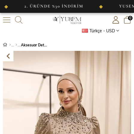
2. ÜRÜNDE %30 İNDİRİM
YUSEM TESET
◆
0
Türkçe - USD
Aksesuar Detaylı Drapeli Saten Abiye Gold