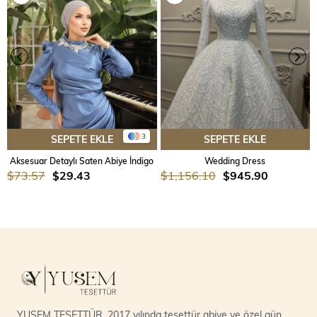
3
SEPETE EKLE
SEPETE EKLE
Aksesuar Detaylı Saten Abiye İndigo
Wedding Dress
$73.57
$29.43
$1,156.10
$945.90
YUSEM TESETTÜR, 2017 yılında tesettür abiye ve özel gün