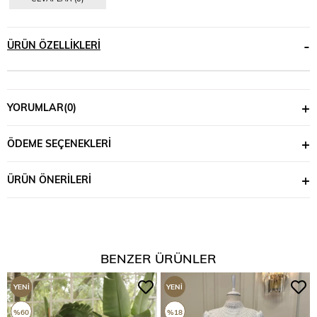
ÜRÜN ÖZELLIKLERI
YORUMLAR
(0)
ÖDEME SEÇENEKLERI
ÜRÜN ÖNERILERI
BENZER ÜRÜNLER
YENI
YENI
ÜRÜN
ÜRÜN
%60
%18