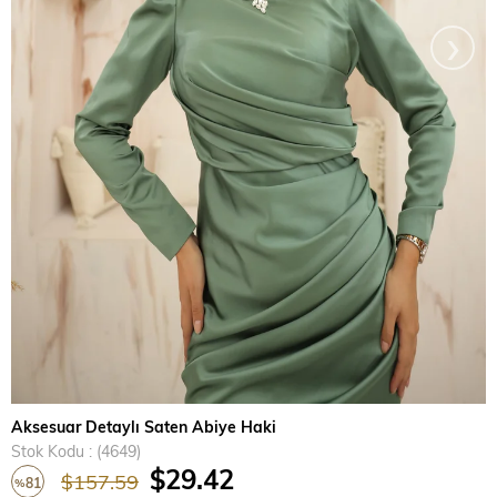
›
Aksesuar Detaylı Saten Abiye Haki
Stok Kodu
(4649)
$29.42
$157.59
81
%