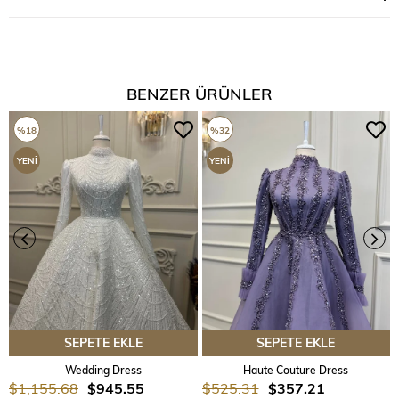
BENZER ÜRÜNLER
%18
%32
YENI
YENI
ÜRÜN
ÜRÜN
SEPETE EKLE
SEPETE EKLE
Wedding Dress
Haute Couture Dress
$1,155.68
$945.55
$525.31
$357.21