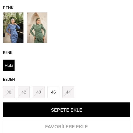
İndirim
RENK
RENK
Haki
BEDEN
38
42
40
46
44
FAVORILERE EKLE