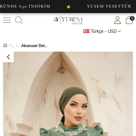
30 İNDİRİM
YUSEM TESETTÜR
◆
◆
0
Türkçe - USD
Aksesuar Detaylı Saten Abiye Haki