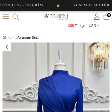
 %30 İNDİRİM
YUSEM TESETTÜR
◆
◆
0
Türkçe - USD
Aksesuar Detaylı Saten Abiye Saks