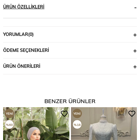
ÜRÜN ÖZELLIKLERI
YORUMLAR
(0)
ÖDEME SEÇENEKLERI
ÜRÜN ÖNERILERI
BENZER ÜRÜNLER
YENI
YENI
ÜRÜN
ÜRÜN
%60
%18