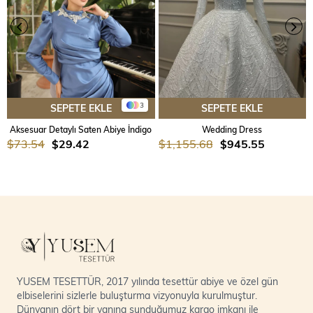
3
SEPETE EKLE
SEPETE EKLE
Aksesuar Detaylı Saten Abiye İndigo
Wedding Dress
$73.54
$29.42
$1,155.68
$945.55
YUSEM TESETTÜR, 2017 yılında tesettür abiye ve özel gün
elbiselerini sizlerle buluşturma vizyonuyla kurulmuştur.
Dünyanın dört bir yanına sunduğumuz kargo imkanı ile