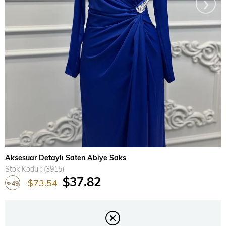
›
Aksesuar Detaylı Saten Abiye Saks
Stok Kodu
(3915)
$37.82
$73.54
49
%
İndirim