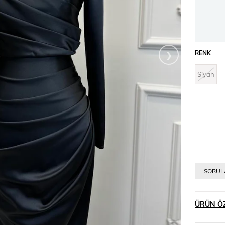
›
RENK
Siyah
SORULA
ÜRÜN ÖZ