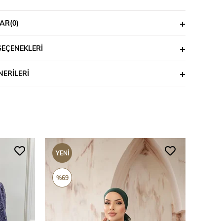
AR
(0)
SEÇENEKLERI
ERILERI
YENI
YENI
ÜRÜN
ÜRÜ
%69
%69