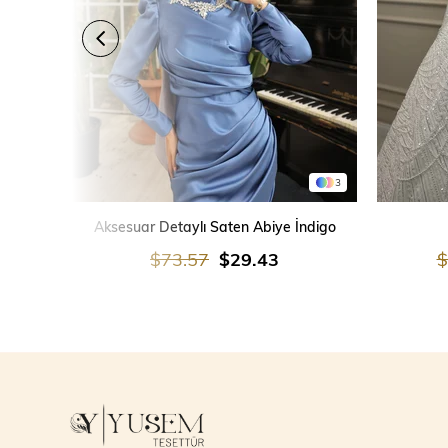
3
SEPETE EKLE
Aksesuar Detaylı Saten Abiye İndigo
$73.57
$29.43
$