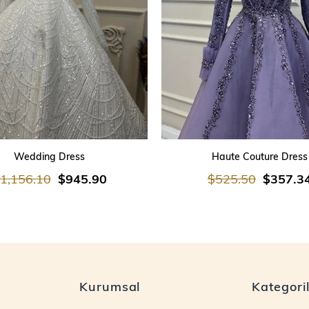
SEPETE EKLE
SEPETE EKLE
Wedding Dress
Haute Couture Dress
1,156.10
$945.90
$525.50
$357.3
Kurumsal
Kategori