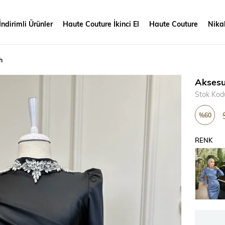
İndirimli Ürünler
Haute Couture İkinci El
Haute Couture
Nikah
h
Aksesu
Stok Kod
%
60
İndirim
RENK