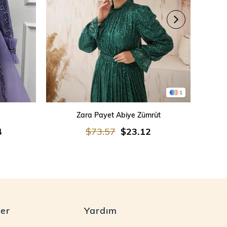
1
SEPETE EKLE
Zara Payet Abiye Zümrüt
İşleme
4
$73.57
$23.12
ler
Yardım