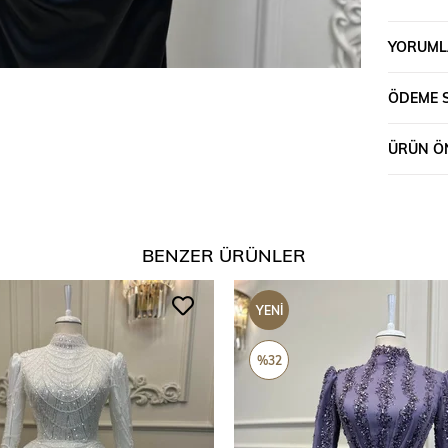
YORUML
ÖDEME 
ÜRÜN ÖN
BENZER ÜRÜNLER
YENI
ÜRÜN
%32