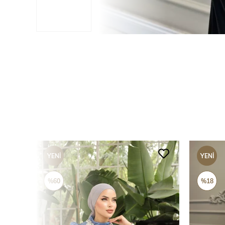
YENI
YENI
ÜRÜN
ÜRÜN
%60
%18