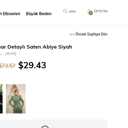
SEPETIM
 Elbiseleri
Büyük Beden
0
< < Önceki Sayfaya Dön
ar Detaylı Saten Abiye Siyah
u
(4649)
$29.43
$73.57