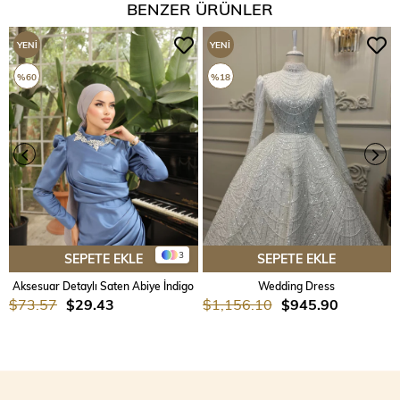
BENZER ÜRÜNLER
YENI
YENI
ÜRÜN
ÜRÜN
%60
%18
3
SEPETE EKLE
SEPETE EKLE
Aksesuar Detaylı Saten Abiye İndigo
Wedding Dress
$73.57
$29.43
$1,156.10
$945.90