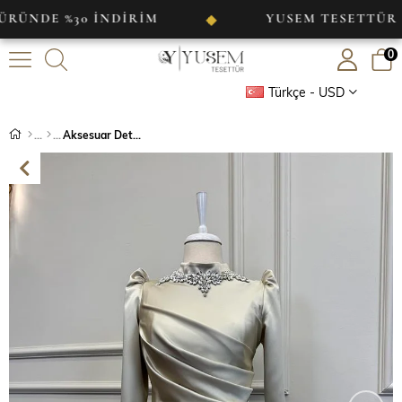
 %30 İNDİRİM
YUSEM TESETTÜR
◆
◆
0
Türkçe - USD
Aksesuar Detaylı Saten Abiye Taş