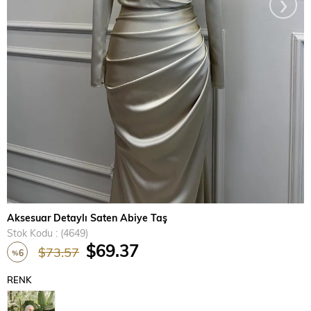
›
Aksesuar Detaylı Saten Abiye Taş
Stok Kodu
(4649)
$69.37
$73.57
6
%
İndirim
RENK