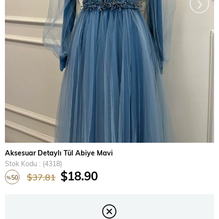
›
Aksesuar Detaylı Tül Abiye Mavi
Stok Kodu
(4318)
$18.90
$37.81
50
%
İndirim