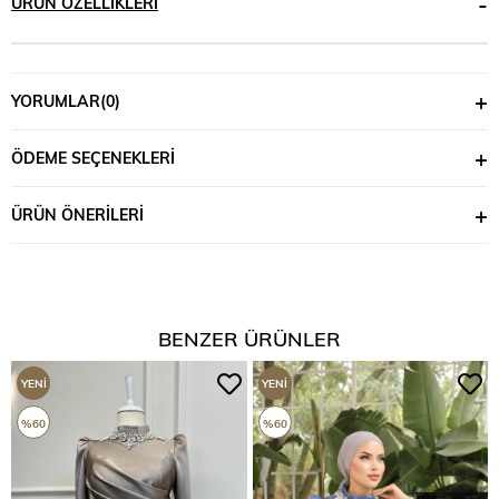
ÜRÜN ÖZELLIKLERI
YORUMLAR
(0)
ÖDEME SEÇENEKLERI
ÜRÜN ÖNERILERI
BENZER ÜRÜNLER
YENI
YENI
ÜRÜN
ÜRÜN
%60
%60