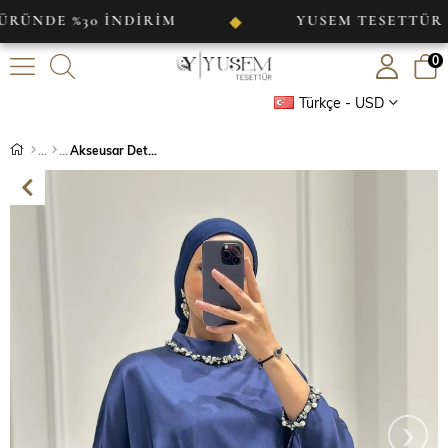
E %30 İNDİRİM
YUSEM TESETTÜR
◆
◆
0
Türkçe - USD
Akseusar Detaylı Saten Abiye Lacivert
›