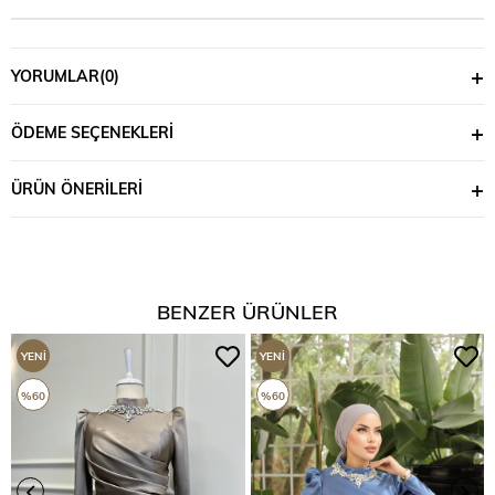
YORUMLAR
(0)
ÖDEME SEÇENEKLERI
ÜRÜN ÖNERILERI
BENZER ÜRÜNLER
YENI
YENI
ÜRÜN
ÜRÜN
%60
%60