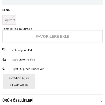
RENK
Lacivert
Tahmini Teslim Süresi
:
FAVORILERE EKLE
Koleksiyona Ekle
İstek Listeme Ekle
Fiyat Düşünce Haber Ver
SORULAR (0) VE
CEVAPLAR (0)
ÜRÜN ÖZELLIKLERI