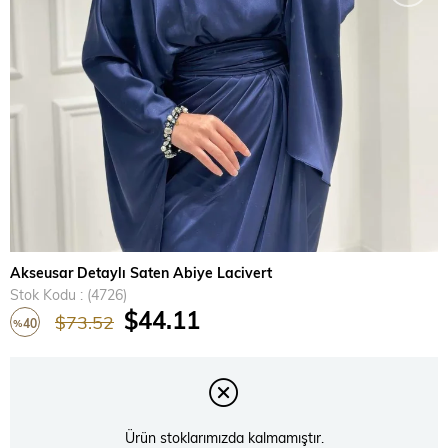
Akseusar Detaylı Saten Abiye Lacivert
Stok Kodu
(4726)
$44.11
$73.52
40
%
İndirim
Ürün stoklarımızda kalmamıştır.