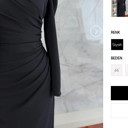
›
RENK
Siyah
BEDEN
46