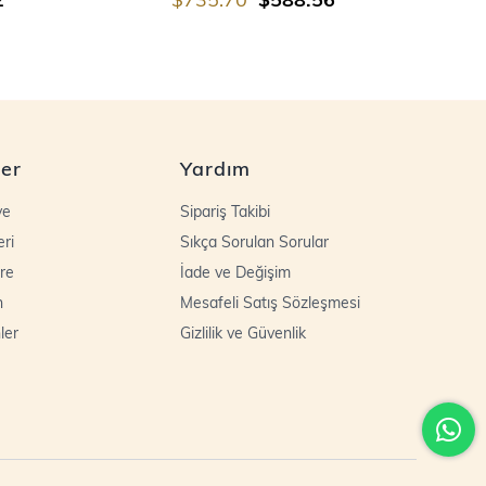
ler
Yardım
ye
Sipariş Takibi
eri
Sıkça Sorulan Sorular
re
İade ve Değişim
n
Mesafeli Satış Sözleşmesi
ler
Gizlilik ve Güvenlik