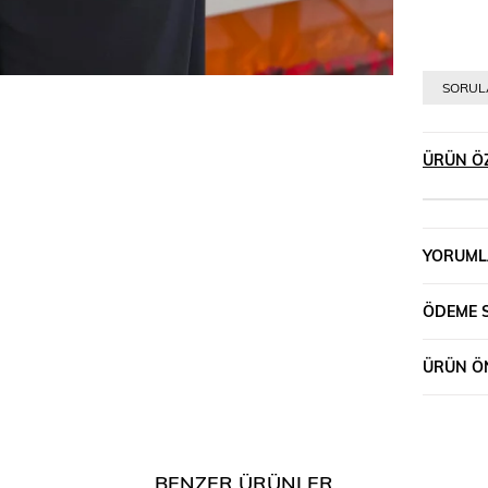
SORULA
ÜRÜN ÖZ
YORUML
ÖDEME 
ÜRÜN ÖN
BENZER ÜRÜNLER