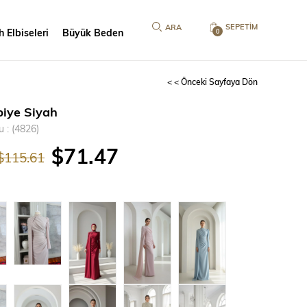
SEPETIM
 Elbiseleri
Büyük Beden
0
< < Önceki Sayfaya Dön
biye Siyah
u
(4826)
$71.47
$115.61