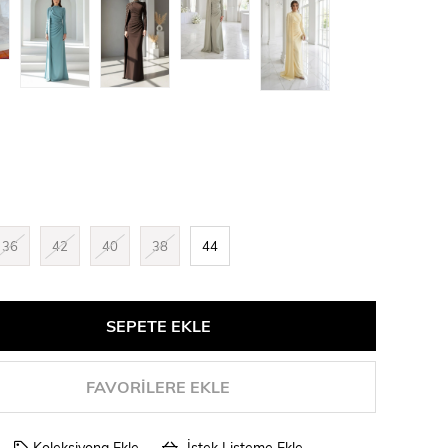
36
42
40
38
44
FAVORILERE EKLE
Koleksiyona Ekle
İstek Listeme Ekle