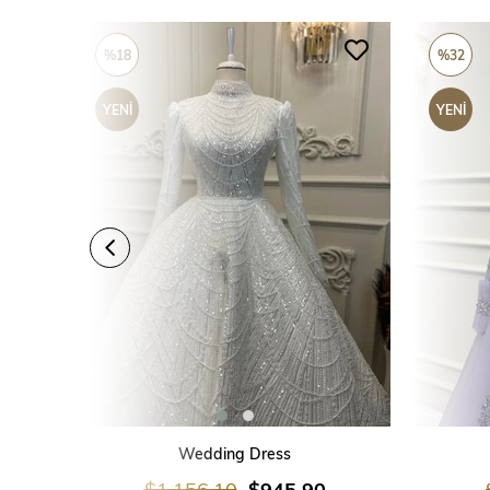
%18
%32
YENI
YENI
ÜRÜN
ÜRÜN
SEPETE EKLE
Wedding Dress
$1,156.10
$945.90