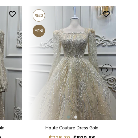
%20
%20
YENI
YENI
ÜRÜN
ÜRÜ
SEPETE EKLE
old
Haute Couture Dress Gold
2
$735.70
$588.56