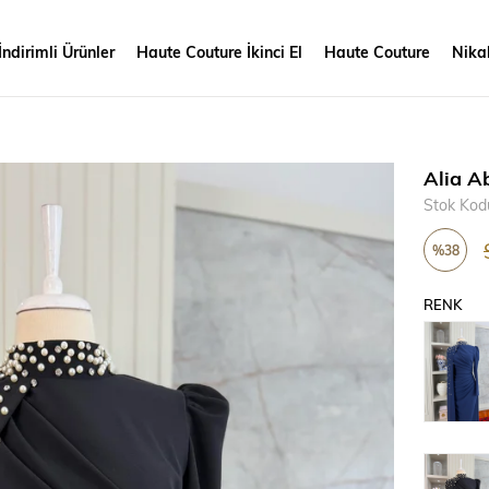
İndirimli Ürünler
Haute Couture İkinci El
Haute Couture
Nikah
Alia A
Stok Kod
%
38
İndirim
RENK