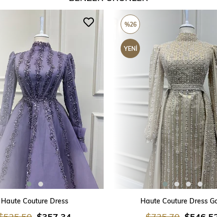
%26
YENI
ÜRÜN
SEPETE EKLE
SEPETE EKLE
Haute Couture Dress
Haute Couture Dress G
$525.50
$357.34
$735.70
$546.5