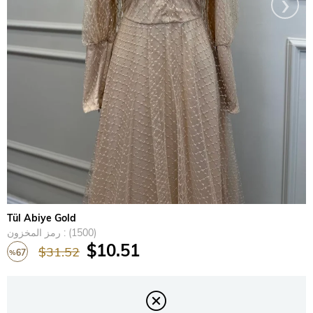
›
Tül Abiye Gold
(1500)
رمز المخزون
$10.51
$31.52
67
%
تخفيض