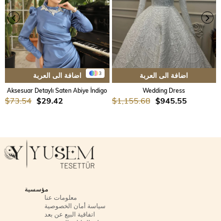
3
اضافة الى العربة
اضافة الى العربة
Aksesuar Detaylı Saten Abiye İndigo
Wedding Dress
$73.54
$29.42
$1,155.68
$945.55
مؤسسية
معلومات عنا
سياسة أمان الخصوصية
اتفاقية البيع عن بعد