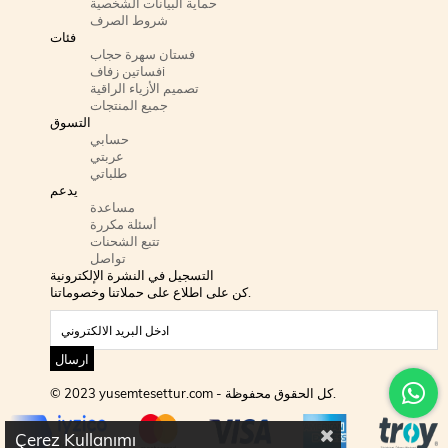
حماية البيانات الشخصية
شروط الصرف
فئات
فستان سهرة حجاب
فساتين زفافi
تصميم الأزياء الراقية
جميع المنتجات
التسوق
حسابي
عربتي
طلباتي
يدعم
مساعدة
أسئلة مكررة
تتبع الشحنات
تواصل
التسجيل في النشرة الإلكترونية
كن على اطلاع على حملاتنا وخصوماتنا.
ارسال
© 2023 yusemtesettur.com - كل الحقوق محفوظة.
Çerez Kullanımı