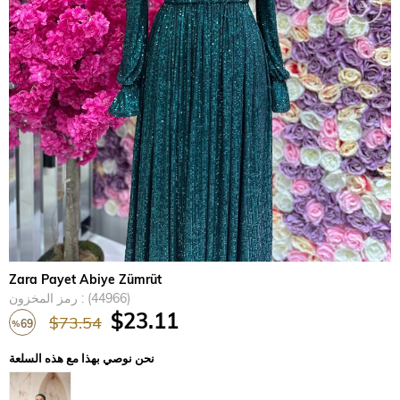
›
Zara Payet Abiye Zümrüt
(44966)
رمز المخزون
$23.11
$73.54
69
%
تخفيض
نحن نوصي بهذا مع هذه السلعة