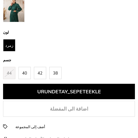
لون
زمرد
جسم
44
40
42
38
اضافة الى المفضلة
أضف إلى المجموعة