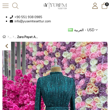
0
+90 551 938 0985
info@yusemtesettur.com
العربية - USD
Zara Payet Abiye Zümrüt