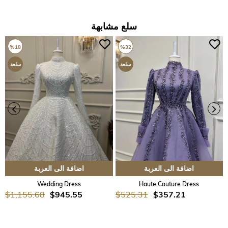
سلع مشابهة
%18
%32
سلعة
سلعة
جديدة
جديدة
اضافة الى العربة
اضافة الى العربة
Wedding Dress
Haute Couture Dress
$1,155.68
$945.55
$525.31
$357.21