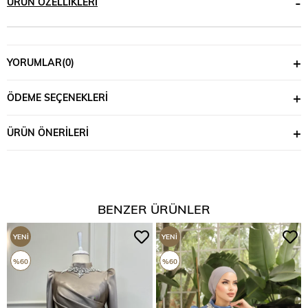
ÜRÜN ÖZELLIKLERI
YORUMLAR
(0)
ÖDEME SEÇENEKLERI
ÜRÜN ÖNERILERI
BENZER ÜRÜNLER
YENI
YENI
ÜRÜN
ÜRÜN
%60
%60