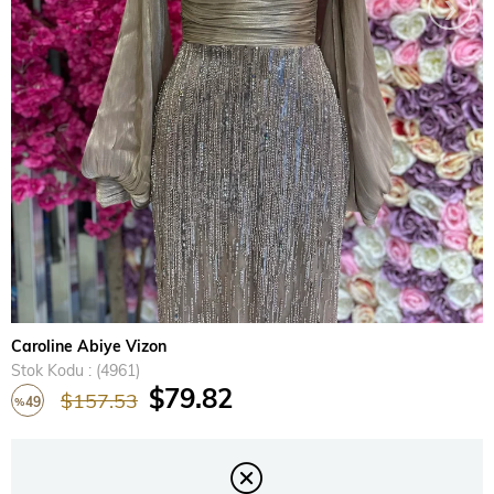
›
Caroline Abiye Vizon
Stok Kodu
(4961)
$79.82
$157.53
49
%
İndirim