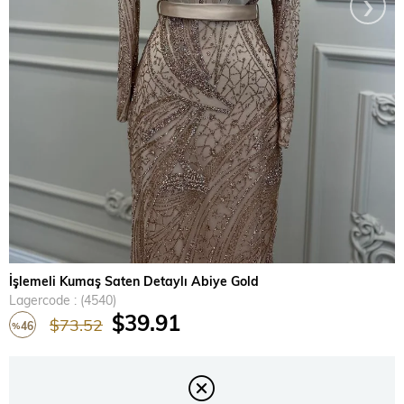
›
İşlemeli Kumaş Saten Detaylı Abiye Gold
Lagercode
(4540)
$39.91
$73.52
46
%
Rabatt