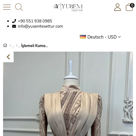
0
+90 551 938 0985
info@yusemtesettur.com
Deutsch - USD
İşlemeli Kumaş Saten Detaylı Abiye Gold