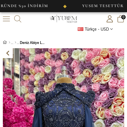
30 İNDİRİM
YUSEM TESETTÜR
◆
◆
0
Türkçe - USD
Deniz Abiye Lacivert