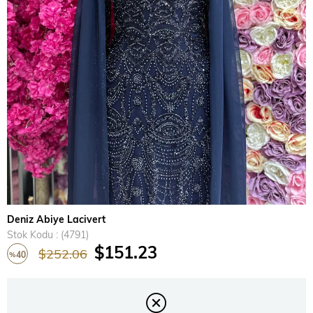
›
Deniz Abiye Lacivert
Stok Kodu
(4791)
$151.23
$252.06
40
%
İndirim