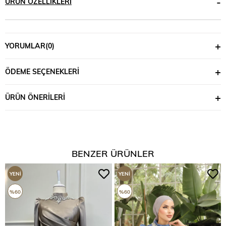
ÜRÜN ÖZELLIKLERI
YORUMLAR
(0)
ÖDEME SEÇENEKLERI
ÜRÜN ÖNERILERI
BENZER ÜRÜNLER
YENI
YENI
ÜRÜN
ÜRÜN
%60
%60