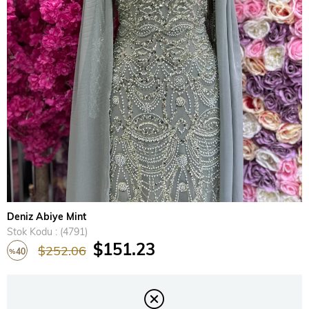
›
Deniz Abiye Mint
Stok Kodu
(4791)
$151.23
$252.06
40
%
İndirim