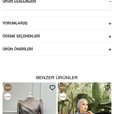
ÜRÜN ÖZELLIKLERI
YORUMLAR
(0)
ÖDEME SEÇENEKLERI
ÜRÜN ÖNERILERI
BENZER ÜRÜNLER
YENI
YENI
ÜRÜN
ÜRÜN
%60
%60