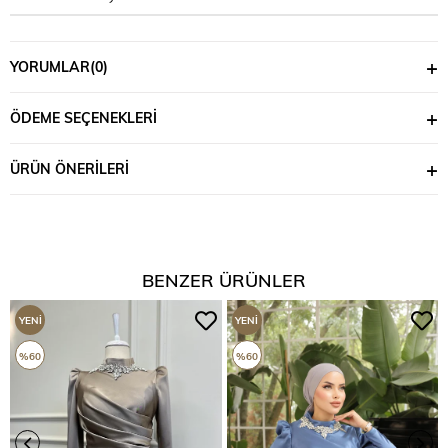
YORUMLAR
(0)
ÖDEME SEÇENEKLERI
ÜRÜN ÖNERILERI
BENZER ÜRÜNLER
YENI
YENI
ÜRÜN
ÜRÜN
%60
%60