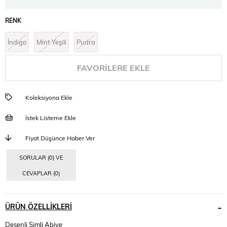
RENK
İndigo
Mint Yeşili
Pudra
FAVORILERE EKLE
Koleksiyona Ekle
İstek Listeme Ekle
Fiyat Düşünce Haber Ver
SORULAR (0) VE
CEVAPLAR (0)
ÜRÜN ÖZELLIKLERI
Desenli Simli Abiye