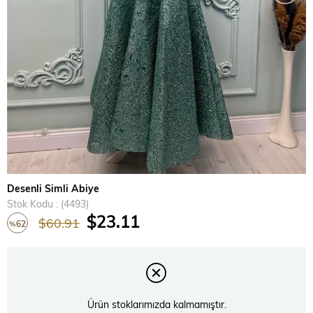
Desenli Simli Abiye
Stok Kodu
(4493)
$23.11
$60.91
62
%
İndirim
Ürün stoklarımızda kalmamıştır.