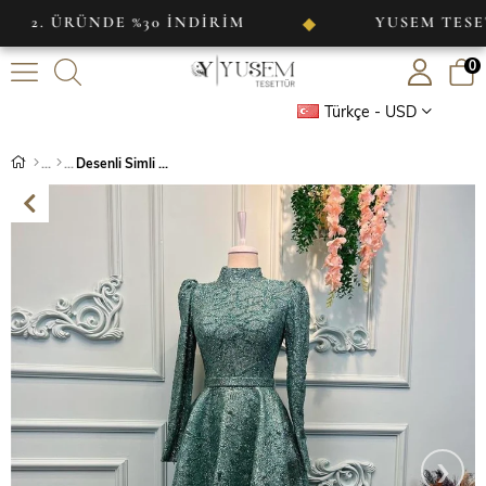
RÜNDE %30 İNDİRİM
YUSEM TESETTÜR
◆
0
Türkçe - USD
Desenli Simli Abiye
›