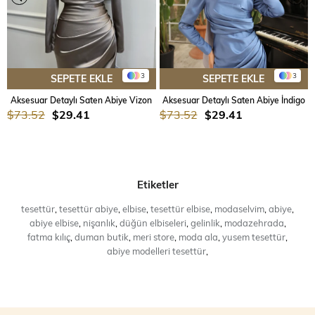
3
3
SEPETE EKLE
SEPETE EKLE
Aksesuar Detaylı Saten Abiye Vizon
Aksesuar Detaylı Saten Abiye İndigo
$73.52
$29.41
$73.52
$29.41
Etiketler
tesettür
,
tesettür abiye
,
elbise
,
tesettür elbise
,
modaselvim
,
abiye
,
abiye elbise
,
nişanlık
,
düğün elbiseleri
,
gelinlik
,
modazehrada
,
fatma kılıç
,
duman butik
,
meri store
,
moda ala
,
yusem tesettür
,
abiye modelleri tesettür
,