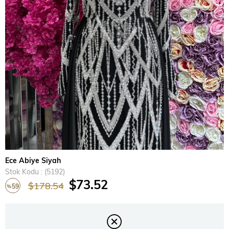
›
Ece Abiye Siyah
Stok Kodu
(5192)
$73.52
$178.54
59
%
İndirim