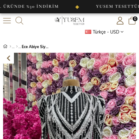
E %30 İNDİRİM
YUSEM TESETTÜR
◆
0
Türkçe - USD
Ece Abiye Siyah