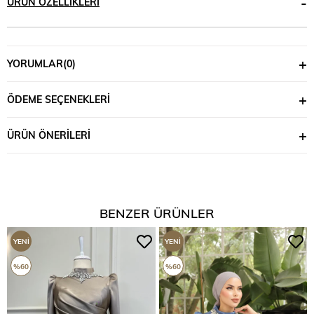
ÜRÜN ÖZELLIKLERI
YORUMLAR
(0)
ÖDEME SEÇENEKLERI
ÜRÜN ÖNERILERI
BENZER ÜRÜNLER
YENI
YENI
ÜRÜN
ÜRÜN
%60
%60