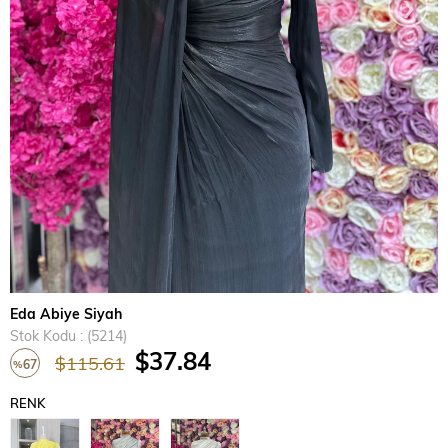
›
Eda Abiye Siyah
Stok Kodu
(5214)
$37.84
$115.61
67
%
İndirim
RENK