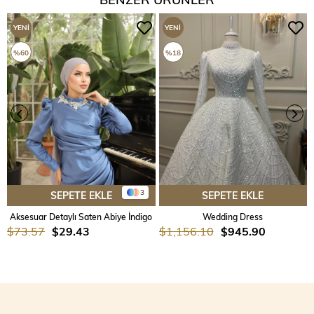
YENI
YENI
ÜRÜN
ÜRÜN
%60
%18
3
SEPETE EKLE
SEPETE EKLE
Aksesuar Detaylı Saten Abiye İndigo
Wedding Dress
$73.57
$29.43
$1,156.10
$945.90