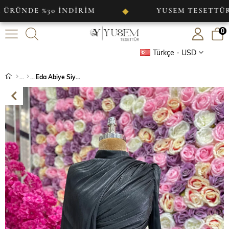
 %30 İNDİRİM
YUSEM TESETTÜR
◆
◆
0
Türkçe - USD
Eda Abiye Siyah