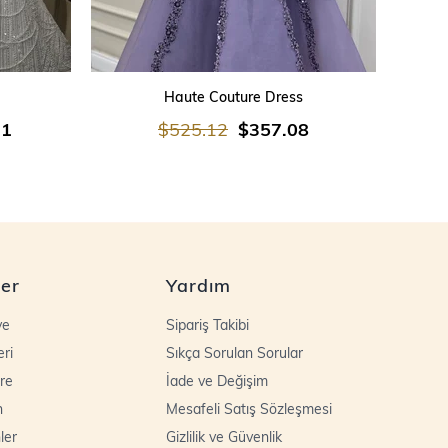
SEPETE EKLE
Haute Couture Dress
21
$525.12
$357.08
ler
Yardım
ye
Sipariş Takibi
eri
Sıkça Sorulan Sorular
re
İade ve Değişim
n
Mesafeli Satış Sözleşmesi
ler
Gizlilik ve Güvenlik