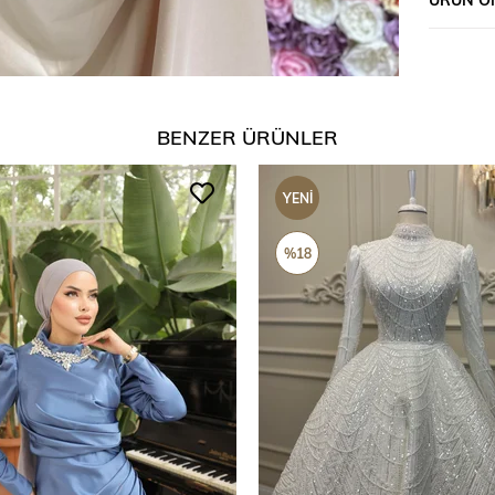
BENZER ÜRÜNLER
YENI
ÜRÜN
%18