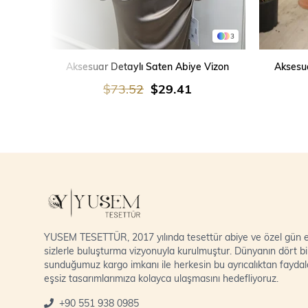
3
SEPETE EKLE
Aksesuar Detaylı Saten Abiye Vizon
Aksesua
$73.52
$29.41
YUSEM TESETTÜR, 2017 yılında tesettür abiye ve özel gün el
sizlerle buluşturma vizyonuyla kurulmuştur. Dünyanın dört bi
sunduğumuz kargo imkanı ile herkesin bu ayrıcalıktan fayda
eşsiz tasarımlarımıza kolayca ulaşmasını hedefliyoruz.
+90 551 938 0985