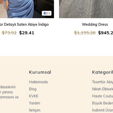
3
SEPETE EKLE
SEPETE EKLE
r Detaylı Saten Abiye İndigo
Wedding Dress
$73.52
$29.41
$1,155.26
$945.
Kurumsal
Kategori
Hakkımızda
Tesettür Abi
biselerini
Blog
Nikah Elbisel
r yanına
KVKK
Haute Coutu
lanmasını ve
Yardım
Büyük Bede
İletişim
İndirimli Ürün