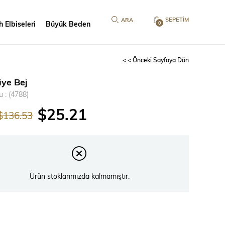
SEPETIM
 Elbiseleri
Büyük Beden
0
< < Önceki Sayfaya Dön
iye Bej
u
(4788)
$25.21
$136.53
Ürün stoklarımızda kalmamıştır.