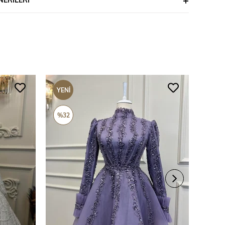
YENI
YENI
ÜRÜN
ÜRÜ
%32
%69