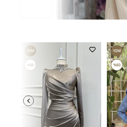
YENI
YENI
ÜRÜN
ÜRÜN
%60
%60