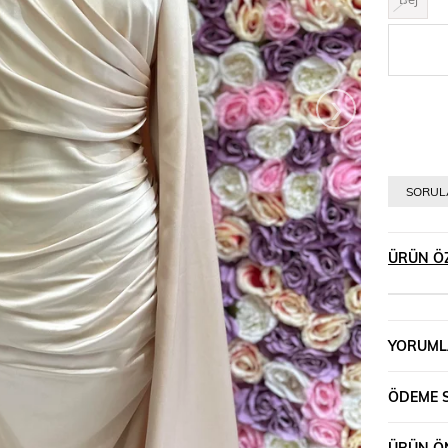
›
SORULA
ÜRÜN ÖZ
YORUML
ÖDEME 
ÜRÜN ÖN