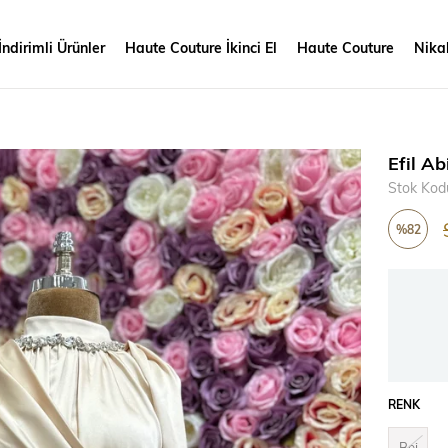
İndirimli Ürünler
Haute Couture İkinci El
Haute Couture
Nikah
Efil Ab
Stok Kod
%
82
İndirim
RENK
Bej