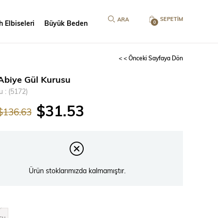
SEPETIM
 Elbiseleri
Büyük Beden
0
< < Önceki Sayfaya Dön
 Abiye Gül Kurusu
u
(5172)
$31.53
$136.63
Ürün stoklarımızda kalmamıştır.
su