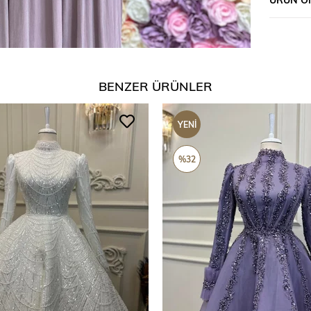
BENZER ÜRÜNLER
YENI
ÜRÜN
%32