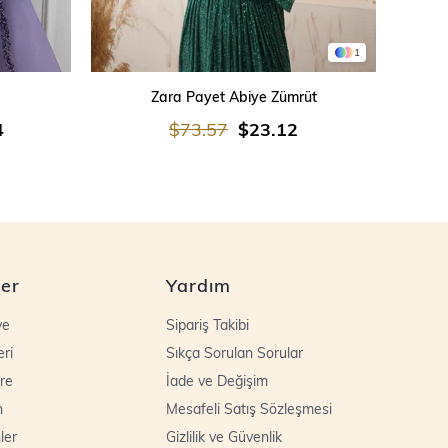
1
SEPETE EKLE
Zara Payet Abiye Zümrüt
İşleme
4
$73.57
$23.12
ler
Yardım
ye
Sipariş Takibi
eri
Sıkça Sorulan Sorular
re
İade ve Değişim
n
Mesafeli Satış Sözleşmesi
ler
Gizlilik ve Güvenlik