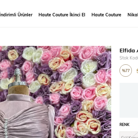
İndirimli Ürünler
Haute Couture İkinci El
Haute Couture
Nikah
Elfida
Stok Kod
%
77
İndirim
RENK
Gül Kuru