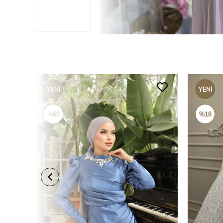
YENI
YENI
ÜRÜN
ÜRÜN
%60
%18