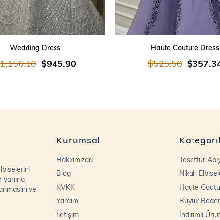
SEPETE EKLE
SEPETE EKLE
Wedding Dress
Haute Couture Dress
1,156.10
$945.90
$525.50
$357.3
Kurumsal
Kategori
Hakkımızda
Tesettür Abi
biselerini
Blog
Nikah Elbisel
r yanına
KVKK
Haute Coutu
lanmasını ve
Yardım
Büyük Bede
İletişim
İndirimli Ürün