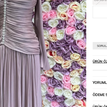
›
SORULA
ÜRÜN ÖZ
YORUML
ÖDEME 
ÜRÜN ÖN