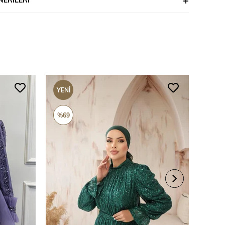
YENI
YENI
ÜRÜN
ÜRÜ
%69
%69