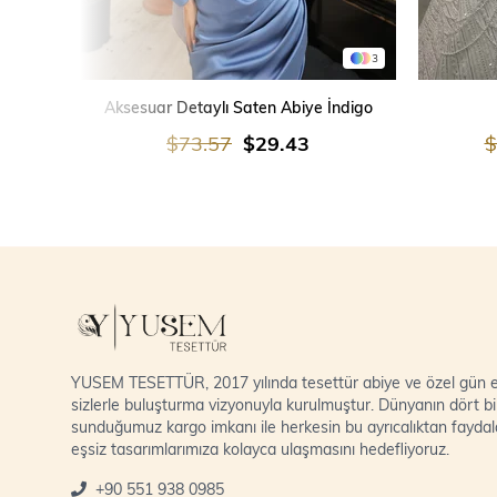
3
SEPETE EKLE
Aksesuar Detaylı Saten Abiye İndigo
$73.57
$29.43
$
YUSEM TESETTÜR, 2017 yılında tesettür abiye ve özel gün el
sizlerle buluşturma vizyonuyla kurulmuştur. Dünyanın dört bi
sunduğumuz kargo imkanı ile herkesin bu ayrıcalıktan fayda
eşsiz tasarımlarımıza kolayca ulaşmasını hedefliyoruz.
+90 551 938 0985