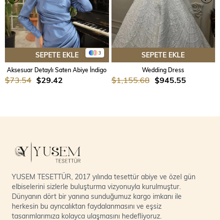
3
SEPETE EKLE
SEPETE EKLE
Aksesuar Detaylı Saten Abiye İndigo
Wedding Dress
$73.54
$29.42
$1,155.68
$945.55
YUSEM TESETTÜR, 2017 yılında tesettür abiye ve özel gün
elbiselerini sizlerle buluşturma vizyonuyla kurulmuştur.
Dünyanın dört bir yanına sunduğumuz kargo imkanı ile
herkesin bu ayrıcalıktan faydalanmasını ve eşsiz
tasarımlarımıza kolayca ulaşmasını hedefliyoruz.