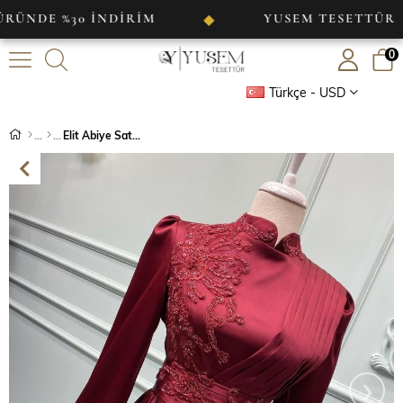
%30 İNDİRİM
YUSEM TESETTÜR
◆
◆
0
Türkçe - USD
Elit Abiye Saten Bordo
›