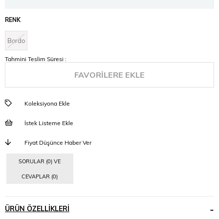
RENK
Bordo
Tahmini Teslim Süresi
:
FAVORILERE EKLE
Koleksiyona Ekle
İstek Listeme Ekle
Fiyat Düşünce Haber Ver
SORULAR (0) VE
CEVAPLAR (0)
ÜRÜN ÖZELLIKLERI