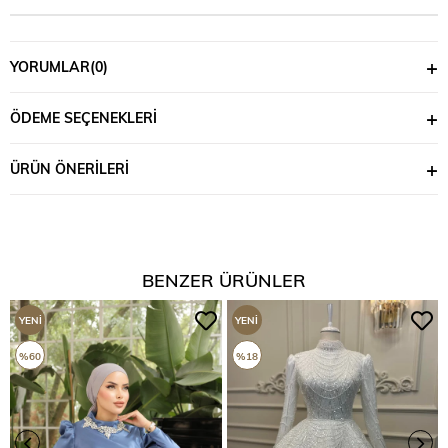
YORUMLAR
(0)
ÖDEME SEÇENEKLERI
ÜRÜN ÖNERILERI
BENZER ÜRÜNLER
YENI
YENI
ÜRÜN
ÜRÜN
%60
%18