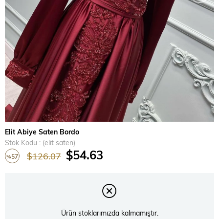
Elit Abiye Saten Bordo
Stok Kodu
(elit saten)
$54.63
$126.07
57
%
İndirim
Ürün stoklarımızda kalmamıştır.