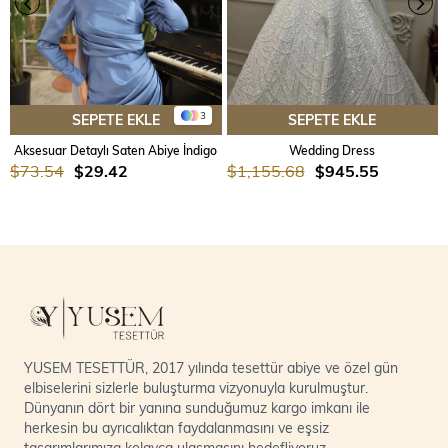
3
SEPETE EKLE
SEPETE EKLE
Aksesuar Detaylı Saten Abiye İndigo
Wedding Dress
$73.54
$29.42
$1,155.68
$945.55
YUSEM TESETTÜR, 2017 yılında tesettür abiye ve özel gün
elbiselerini sizlerle buluşturma vizyonuyla kurulmuştur.
Dünyanın dört bir yanına sunduğumuz kargo imkanı ile
herkesin bu ayrıcalıktan faydalanmasını ve eşsiz
tasarımlarımıza kolayca ulaşmasını hedefliyoruz.