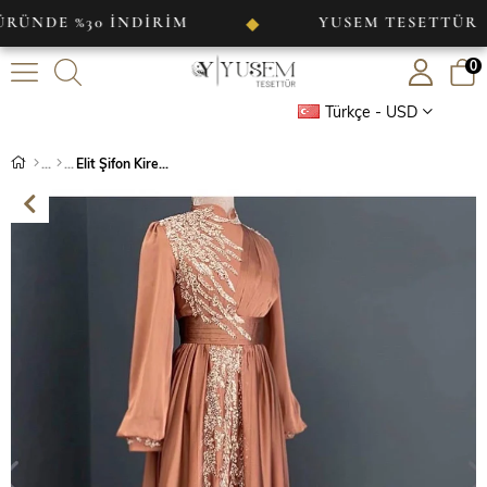
 %30 İNDİRİM
YUSEM TESETTÜR
◆
◆
0
Türkçe - USD
Elit Şifon Kiremit