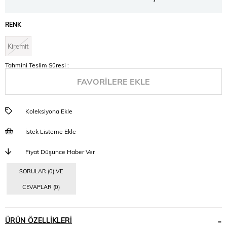
RENK
Kiremit
Tahmini Teslim Süresi
:
FAVORILERE EKLE
Koleksiyona Ekle
İstek Listeme Ekle
Fiyat Düşünce Haber Ver
SORULAR (0) VE
CEVAPLAR (0)
ÜRÜN ÖZELLIKLERI