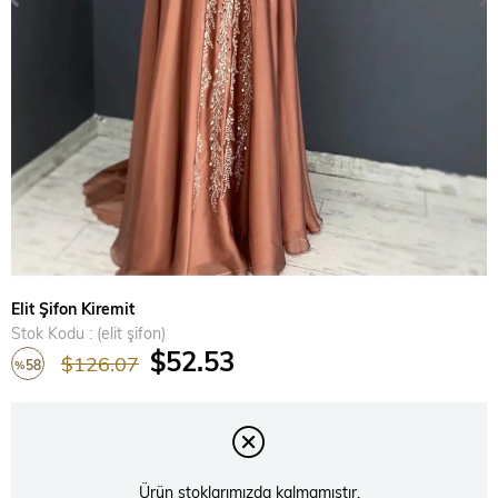
Elit Şifon Kiremit
Stok Kodu
(elit şifon)
$52.53
$126.07
58
%
İndirim
Ürün stoklarımızda kalmamıştır.