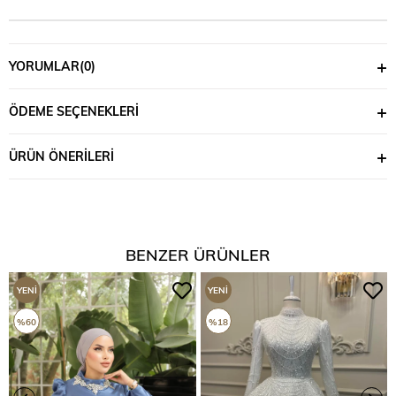
YORUMLAR
(0)
ÖDEME SEÇENEKLERI
ÜRÜN ÖNERILERI
BENZER ÜRÜNLER
YENI
YENI
ÜRÜN
ÜRÜN
%60
%18