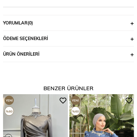
YORUMLAR
(0)
ÖDEME SEÇENEKLERI
ÜRÜN ÖNERILERI
BENZER ÜRÜNLER
YENI
YENI
ÜRÜN
ÜRÜN
%60
%60