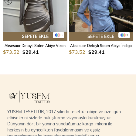
3
3
SEPETE EKLE
SEPETE EKLE
Aksesuar Detaylı Saten Abiye Vizon
Aksesuar Detaylı Saten Abiye İndigo
$73.52
$29.41
$73.52
$29.41
YUSEM TESETTÜR, 2017 yılında tesettür abiye ve özel gün
elbiselerini sizlerle buluşturma vizyonuyla kurulmuştur.
Dünyanın dört bir yanına sunduğumuz kargo imkanı ile
herkesin bu ayrıcalıktan faydalanmasını ve eşsiz
tasarımlarımıza kolayca ulaşmasını hedefliyoruz.