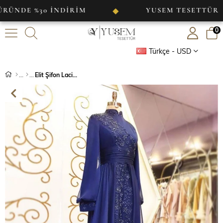
%30 İNDİRİM
YUSEM TESETTÜR
◆
◆
0
Türkçe - USD
Elit Şifon Lacivert