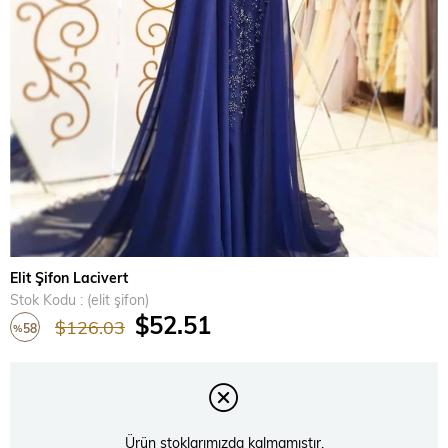
Elit Şifon Lacivert
Stok Kodu
(elit şifon)
$52.51
$126.03
58
%
İndirim
Ürün stoklarımızda kalmamıştır.