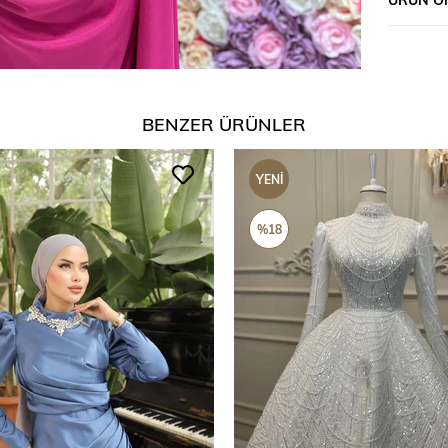
BENZER ÜRÜNLER
YENI
ÜRÜN
%18