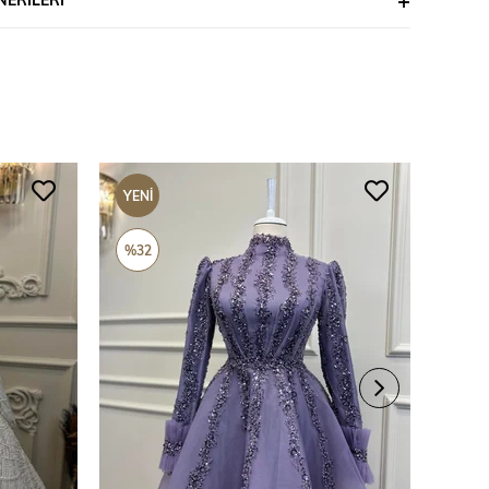
YENI
YENI
ÜRÜN
ÜRÜ
%32
%69