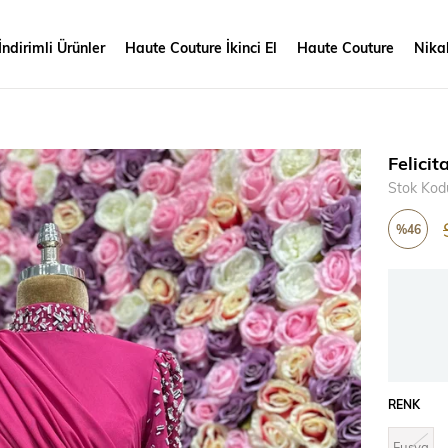
İndirimli Ürünler
Haute Couture İkinci El
Haute Couture
Nikah
Felici
Stok Kod
%
46
İndirim
RENK
Fuşya