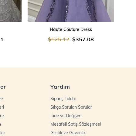
SEPETE EKLE
Haute Couture Dress
21
$525.12
$357.08
ler
Yardım
ye
Sipariş Takibi
eri
Sıkça Sorulan Sorular
re
İade ve Değişim
n
Mesafeli Satış Sözleşmesi
ler
Gizlilik ve Güvenlik