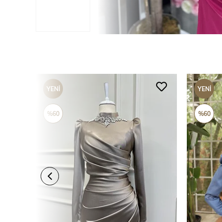
YENI
YENI
ÜRÜN
ÜRÜN
%60
%60