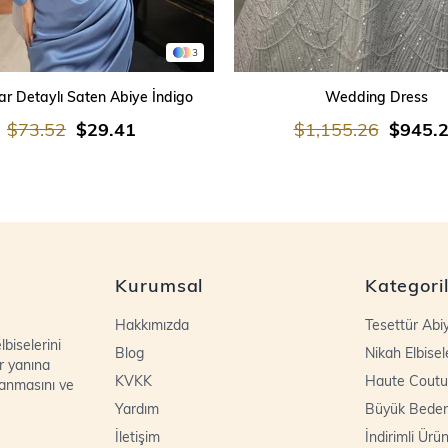
3
SEPETE EKLE
SEPETE EKLE
r Detaylı Saten Abiye İndigo
Wedding Dress
$73.52
$29.41
$1,155.26
$945.
Kurumsal
Kategori
Hakkımızda
Tesettür Abi
biselerini
Blog
Nikah Elbisel
r yanına
KVKK
Haute Coutu
lanmasını ve
Yardım
Büyük Bede
İletişim
İndirimli Ürün