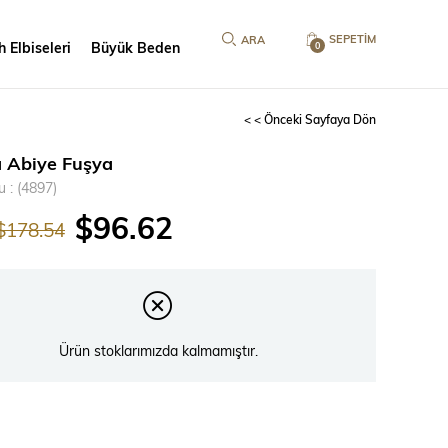
SEPETIM
 Elbiseleri
Büyük Beden
0
< < Önceki Sayfaya Dön
ta Abiye Fuşya
u
(4897)
$96.62
$178.54
Ürün stoklarımızda kalmamıştır.