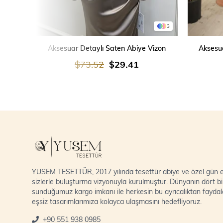
3
SEPETE EKLE
Aksesuar Detaylı Saten Abiye Vizon
Aksesua
$73.52
$29.41
YUSEM TESETTÜR, 2017 yılında tesettür abiye ve özel gün el
sizlerle buluşturma vizyonuyla kurulmuştur. Dünyanın dört bi
sunduğumuz kargo imkanı ile herkesin bu ayrıcalıktan fayda
eşsiz tasarımlarımıza kolayca ulaşmasını hedefliyoruz.
+90 551 938 0985