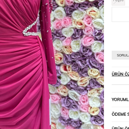
›
SORULA
ÜRÜN ÖZ
YORUML
ÖDEME 
ÜRÜN ÖN