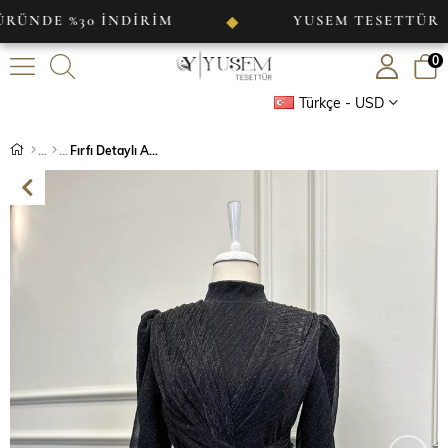
 %30 İNDİRİM
YUSEM TESETTÜR
◆
◆
0
Türkçe - USD
Fırfı Detaylı Abiye Siyah