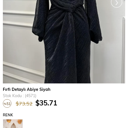
›
Fırfı Detaylı Abiye Siyah
Stok Kodu
(4571)
$35.71
$73.52
51
%
İndirim
RENK