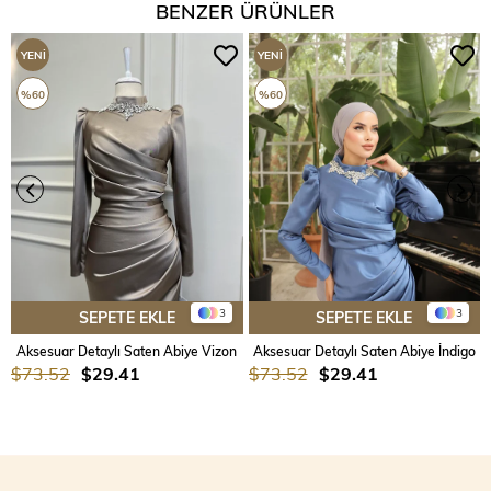
BENZER ÜRÜNLER
YENI
YENI
ÜRÜN
ÜRÜN
%60
%60
3
3
SEPETE EKLE
SEPETE EKLE
Aksesuar Detaylı Saten Abiye Vizon
Aksesuar Detaylı Saten Abiye İndigo
$73.52
$29.41
$73.52
$29.41