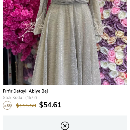
›
Fırfır Detaylı Abiye Bej
Stok Kodu
(4572)
$54.61
$115.53
53
%
İndirim