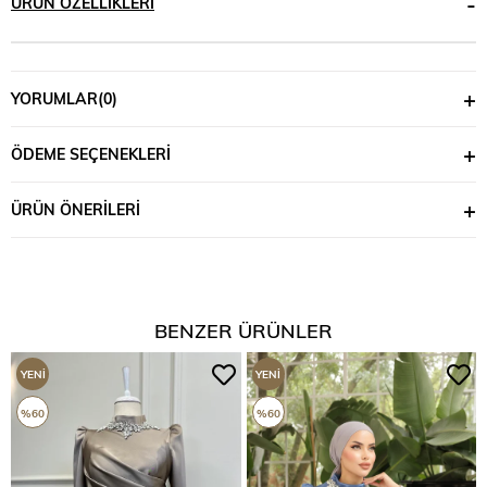
ÜRÜN ÖZELLIKLERI
YORUMLAR
(0)
ÖDEME SEÇENEKLERI
ÜRÜN ÖNERILERI
BENZER ÜRÜNLER
YENI
YENI
ÜRÜN
ÜRÜN
%60
%60