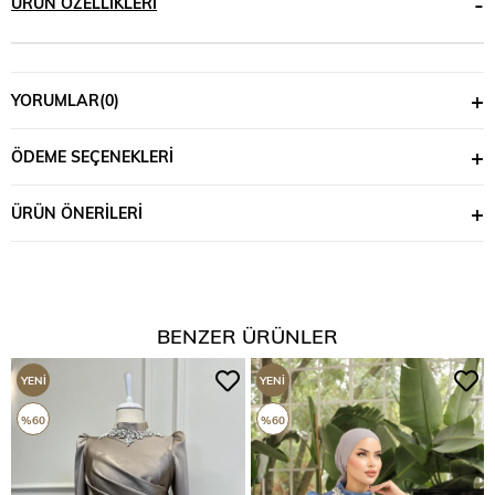
ÜRÜN ÖZELLIKLERI
YORUMLAR
(0)
ÖDEME SEÇENEKLERI
ÜRÜN ÖNERILERI
BENZER ÜRÜNLER
YENI
YENI
ÜRÜN
ÜRÜN
%60
%60