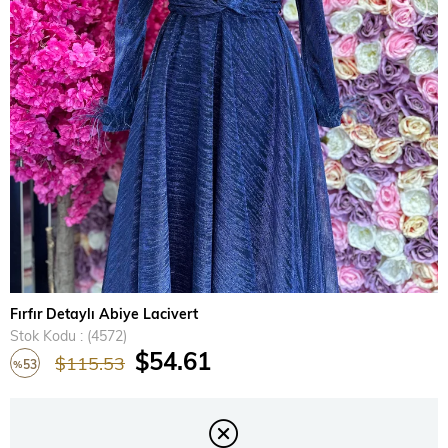
›
Fırfır Detaylı Abiye Lacivert
Stok Kodu
(4572)
$54.61
$115.53
53
%
İndirim