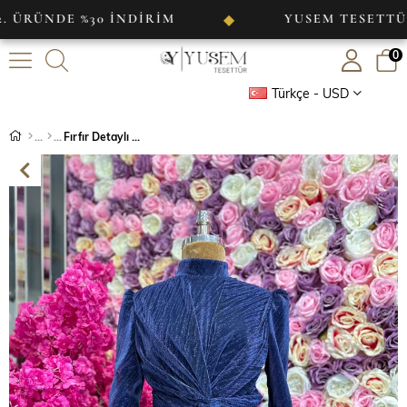
E %30 İNDİRİM
YUSEM TESETTÜR
◆
0
Türkçe - USD
Fırfır Detaylı Abiye Lacivert