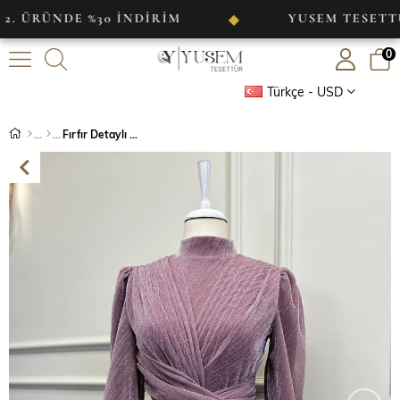
DE %30 İNDİRİM
YUSEM TESETTÜR
◆
0
Türkçe - USD
Fırfır Detaylı Abiye Pudra