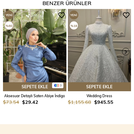
BENZER ÜRÜNLER
YENI
YENI
ÜRÜN
ÜRÜN
%60
%18
3
SEPETE EKLE
SEPETE EKLE
Aksesuar Detaylı Saten Abiye İndigo
Wedding Dress
$73.54
$29.42
$1,155.68
$945.55