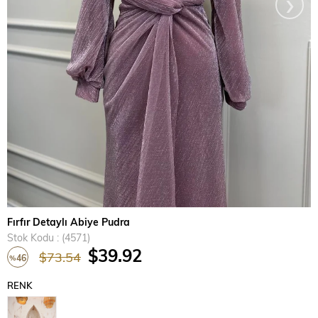
›
Fırfır Detaylı Abiye Pudra
Stok Kodu
(4571)
$39.92
$73.54
46
%
İndirim
RENK