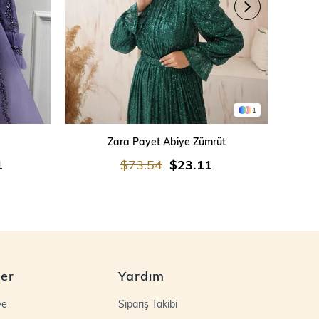
1
SEPETE EKLE
Zara Payet Abiye Zümrüt
İşleme
1
$73.54
$23.11
ler
Yardım
ye
Sipariş Takibi