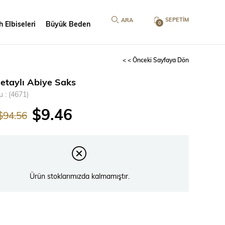
SEPETIM
 Elbiseleri
Büyük Beden
0
< < Önceki Sayfaya Dön
Detaylı Abiye Saks
u
(4671)
$9.46
$94.56
Ürün stoklarımızda kalmamıştır.