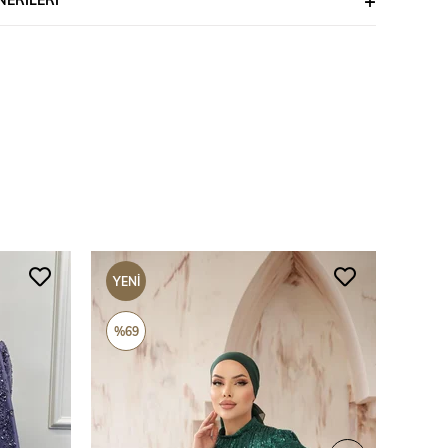
YENI
YENI
ÜRÜN
ÜRÜ
%69
%69