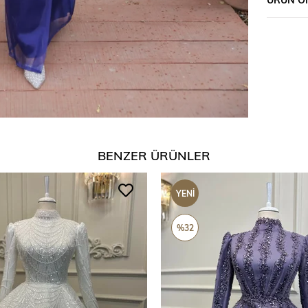
BENZER ÜRÜNLER
YENI
ÜRÜN
%32