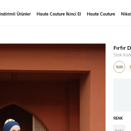
İndirimli Ürünler
Haute Couture İkinci El
Haute Couture
Nikah
Fırfır 
Stok Kod
%
90
İndirim
RENK
Saks