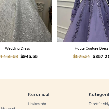
SEPETE EKLE
SEPETE EKLE
Wedding Dress
Haute Couture Dress
1,155.68
$945.55
$525.31
$357.2
Kurumsal
Kategori
Hakkımızda
Tesettür Abi
biselerini