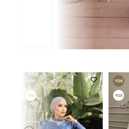
YENI
YENI
ÜRÜN
ÜRÜN
%60
%18