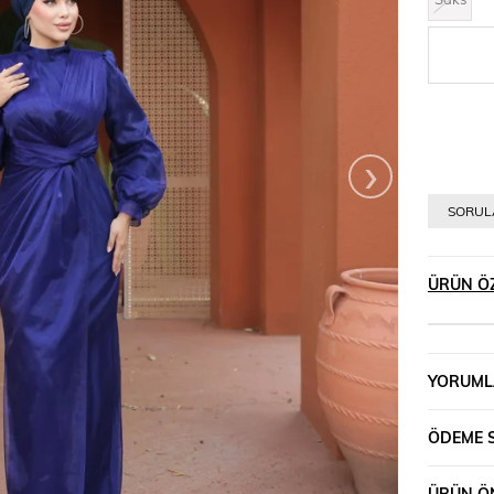
›
SORULA
ÜRÜN ÖZ
YORUML
ÖDEME 
ÜRÜN ÖN