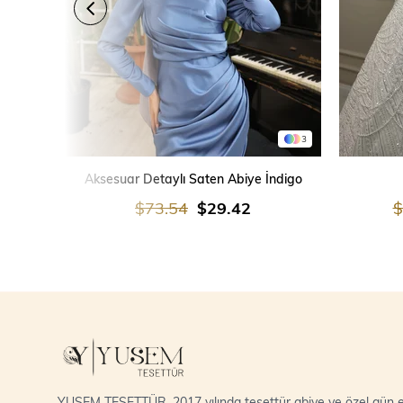
3
SEPETE EKLE
Aksesuar Detaylı Saten Abiye İndigo
$73.54
$29.42
$
YUSEM TESETTÜR, 2017 yılında tesettür abiye ve özel gün el