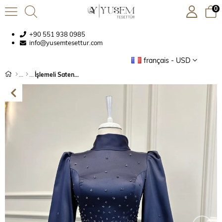
0
+90 551 938 0985
info@yusemtesettur.com
français - USD
İşlemeli Saten Abiye Lacivert