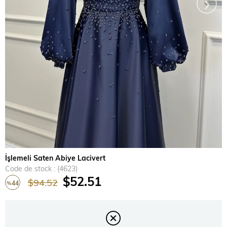
›
İşlemeli Saten Abiye Lacivert
Code de stock
(4623)
$52.51
$94.52
44
%
Réduction