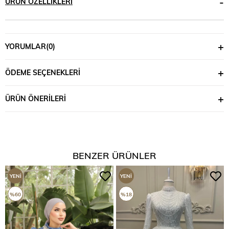
ÜRÜN ÖZELLIKLERI
YORUMLAR
(0)
ÖDEME SEÇENEKLERI
ÜRÜN ÖNERILERI
BENZER ÜRÜNLER
YENI
YENI
ÜRÜN
ÜRÜN
%60
%18