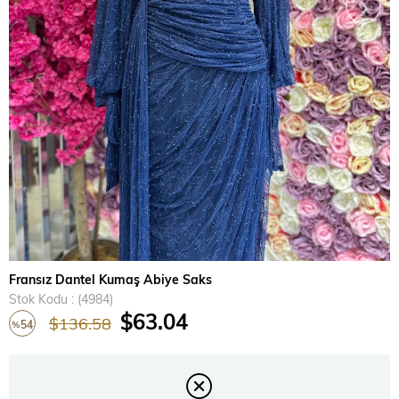
›
Fransız Dantel Kumaş Abiye Saks
Stok Kodu
(4984)
$63.04
$136.58
54
%
İndirim