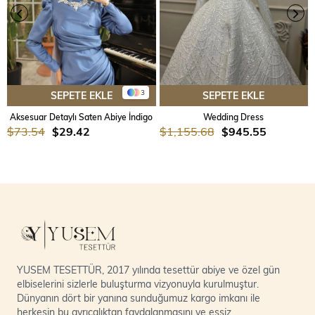
3
SEPETE EKLE
SEPETE EKLE
Aksesuar Detaylı Saten Abiye İndigo
Wedding Dress
$73.54
$29.42
$1,155.68
$945.55
YUSEM TESETTÜR, 2017 yılında tesettür abiye ve özel gün
elbiselerini sizlerle buluşturma vizyonuyla kurulmuştur.
Dünyanın dört bir yanına sunduğumuz kargo imkanı ile
herkesin bu ayrıcalıktan faydalanmasını ve eşsiz