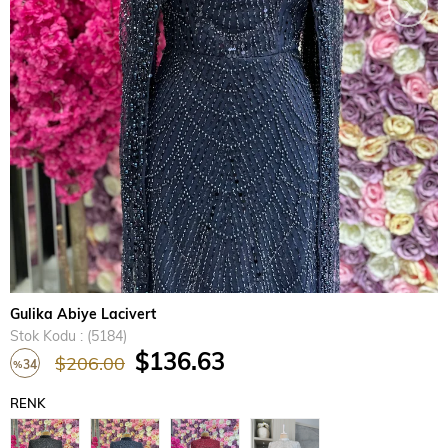
›
Gulika Abiye Lacivert
Stok Kodu
(5184)
$136.63
$206.00
34
%
İndirim
RENK