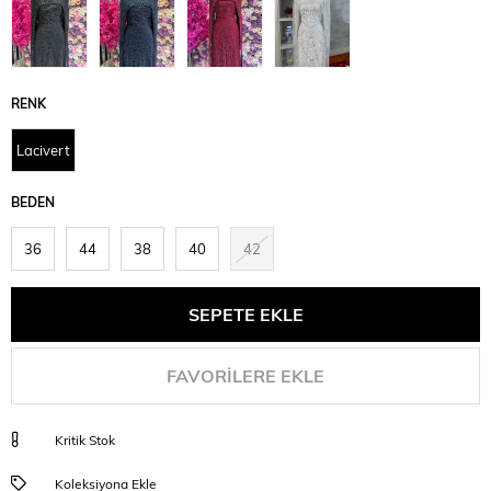
RENK
Lacivert
BEDEN
36
44
38
40
42
FAVORILERE EKLE
Kritik Stok
Koleksiyona Ekle