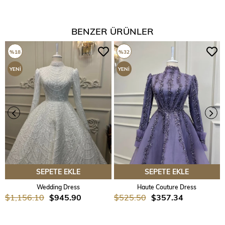
BENZER ÜRÜNLER
%18
%32
YENI
YENI
ÜRÜN
ÜRÜN
SEPETE EKLE
SEPETE EKLE
Wedding Dress
Haute Couture Dress
$1,156.10
$945.90
$525.50
$357.34