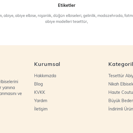
Etiketler
m
,
abiye
,
abiye elbise
,
nişanlık
,
düğün elbiseleri
,
gelinlik
,
modazehrada
,
fatma
abiye modelleri tesettür
,
Kurumsal
Kategori
Hakkımızda
Tesettür Abi
biselerini
Blog
Nikah Elbisel
r yanına
KVKK
Haute Coutu
lanmasını ve
Yardım
Büyük Bede
İletişim
İndirimli Ürün