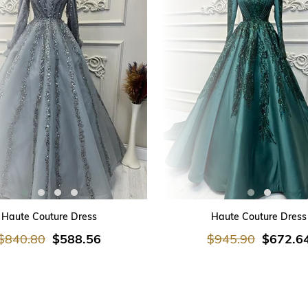
SEPETE EKLE
SEPETE EKLE
Haute Couture Dress
Haute Couture Dress
$840.80
$588.56
$945.90
$672.6