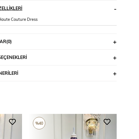
ELLIKLERI
Haute Couture Dress
AR
(0)
SEÇENEKLERI
ERILERI
%40
%26