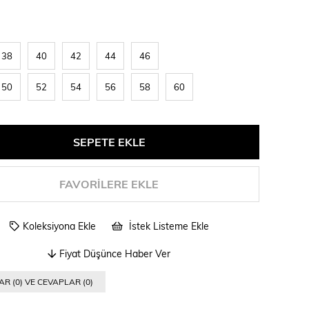
38
40
42
44
46
50
52
54
56
58
60
FAVORILERE EKLE
Koleksiyona Ekle
İstek Listeme Ekle
Fiyat Düşünce Haber Ver
R (0) VE CEVAPLAR (0)