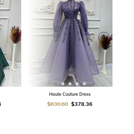
SEPETE EKLE
Haute Couture Dress
4
$630.60
$378.36