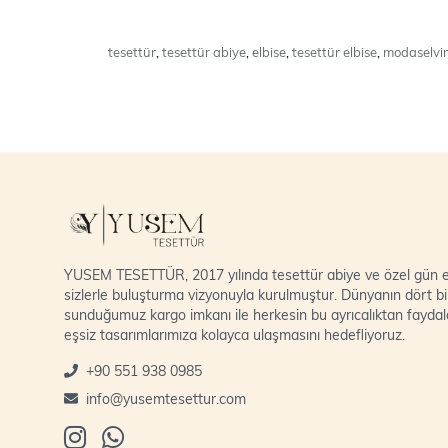
tesettür
,
tesettür abiye
,
elbise
,
tesettür elbise
,
modaselvi
YUSEM TESETTÜR, 2017 yılında tesettür abiye ve özel gün el
sizlerle buluşturma vizyonuyla kurulmuştur. Dünyanın dört bi
sunduğumuz kargo imkanı ile herkesin bu ayrıcalıktan fayda
eşsiz tasarımlarımıza kolayca ulaşmasını hedefliyoruz.
+90 551 938 0985
info@yusemtesettur.com