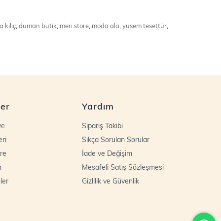
 kılıç
,
duman butik
,
meri store
,
moda ala
,
yusem tesettür
,
ler
Yardım
ye
Sipariş Takibi
eri
Sıkça Sorulan Sorular
re
İade ve Değişim
n
Mesafeli Satış Sözleşmesi
ler
Gizlilik ve Güvenlik