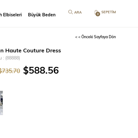
SEPETIM
 Elbiseleri
Büyük Beden
0
< < Önceki Sayfaya Dön
an Haute Couture Dress
u
(88888)
$588.56
$735.70