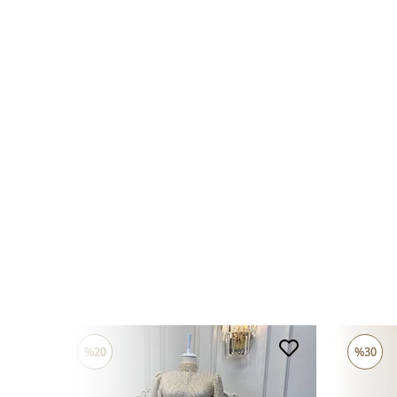
%20
%30