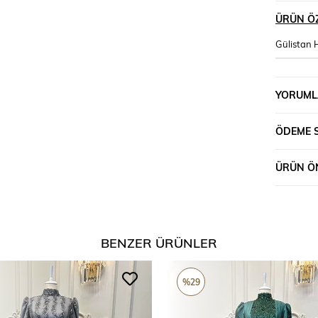
ÜRÜN ÖZ
Gülistan 
YORUML
ÖDEME 
ÜRÜN ÖN
BENZER ÜRÜNLER
%29