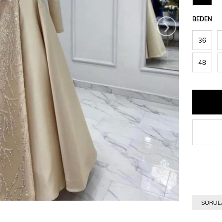
›
BEDEN
36
48
SORULA