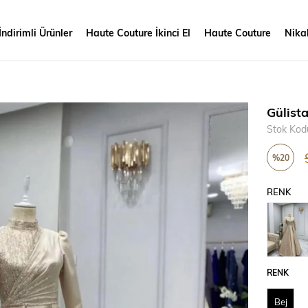
İndirimli Ürünler
Haute Couture İkinci El
Haute Couture
Nikah
Gülist
Stok Kod
%
20
İndirim
RENK
RENK
Bej