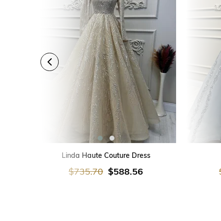
SEPETE EKLE
Linda Haute Couture Dress
$735.70
$588.56