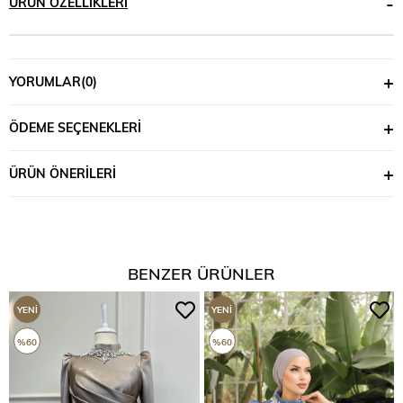
ÜRÜN ÖZELLIKLERI
YORUMLAR
(0)
ÖDEME SEÇENEKLERI
ÜRÜN ÖNERILERI
BENZER ÜRÜNLER
YENI
YENI
ÜRÜN
ÜRÜN
%60
%60