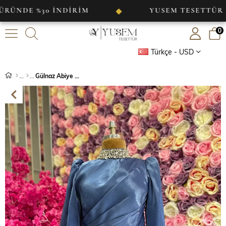
%30 İNDİRİM
YUSEM TESETTÜR
◆
◆
0
Türkçe - USD
Gülnaz Abiye Lacivert