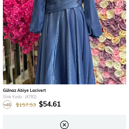
›
Gülnaz Abiye Lacivert
Stok Kodu
(4782)
$54.61
$157.53
65
%
İndirim