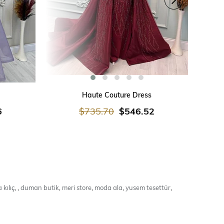
SEPETE EKLE
Haute Couture Dress
R
6
$735.70
$546.52
 kılıç
,
,
duman butik
,
meri store
,
moda ala
,
yusem tesettür
,