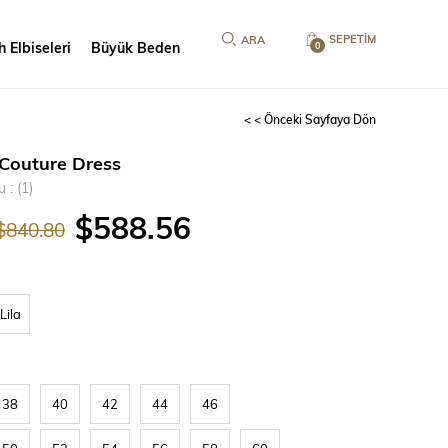
SEPETIM
 Elbiseleri
Büyük Beden
0
< < Önceki Sayfaya Dön
Couture Dress
u
(1)
$588.56
$840.80
Lila
38
40
42
44
46