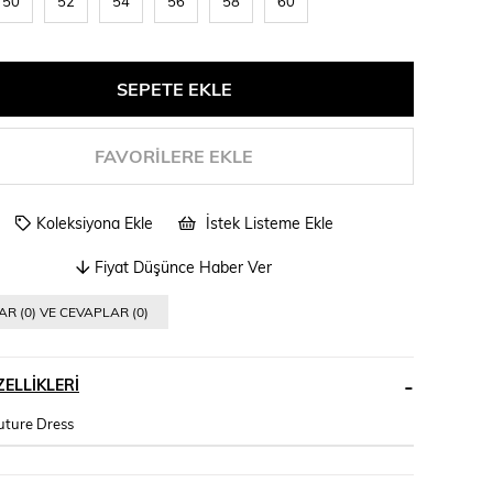
50
52
54
56
58
60
FAVORILERE EKLE
Koleksiyona Ekle
İstek Listeme Ekle
Fiyat Düşünce Haber Ver
R (0) VE CEVAPLAR (0)
ELLIKLERI
uture Dress