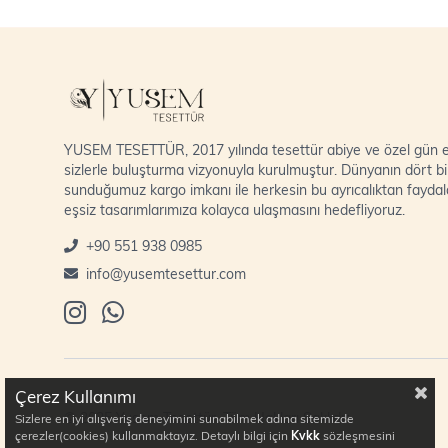
YUSEM TESETTÜR, 2017 yılında tesettür abiye ve özel gün el
sizlerle buluşturma vizyonuyla kurulmuştur. Dünyanın dört bi
sunduğumuz kargo imkanı ile herkesin bu ayrıcalıktan fayda
eşsiz tasarımlarımıza kolayca ulaşmasını hedefliyoruz.
+90 551 938 0985
info@yusemtesettur.com
Çerez Kullanımı
© 2025 Yusem Tesettür. Tüm Hakları Saklıdır.
Sizlere en iyi alışveriş deneyimini sunabilmek adına sitemizde
çerezler(cookies) kullanmaktayız. Detaylı bilgi için
Kvkk
sözleşmesini