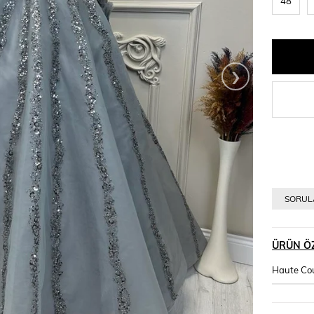
48
›
SORULA
ÜRÜN ÖZ
Haute Co