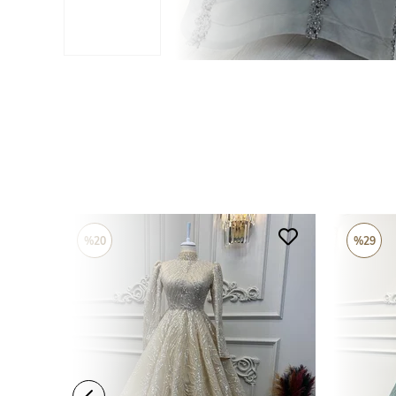
%20
%29