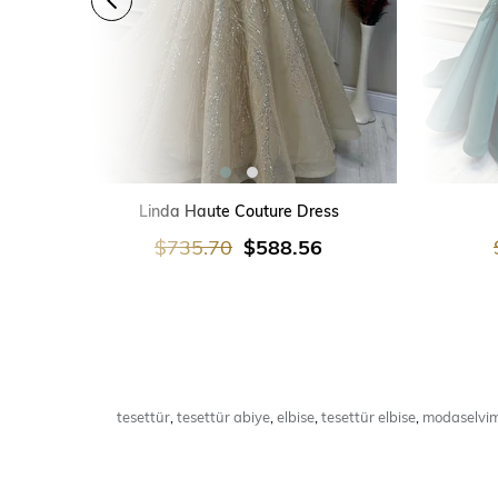
SEPETE EKLE
Linda Haute Couture Dress
$735.70
$588.56
tesettür
,
tesettür abiye
,
elbise
,
tesettür elbise
,
modaselvi