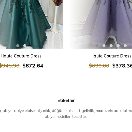
SEPETE EKLE
SEPETE EKLE
Haute Couture Dress
Haute Couture Dress
$945.90
$672.64
$630.60
$378.3
Etiketler
m
,
abiye
,
abiye elbise
,
nişanlık
,
düğün elbiseleri
,
gelinlik
,
modazehrada
,
fatma
abiye modelleri tesettür
,