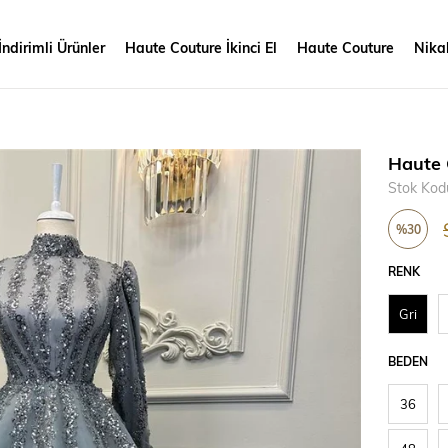
İndirimli Ürünler
Haute Couture İkinci El
Haute Couture
Nikah
Haute 
Stok Kod
%
30
İndirim
RENK
Gri
BEDEN
36