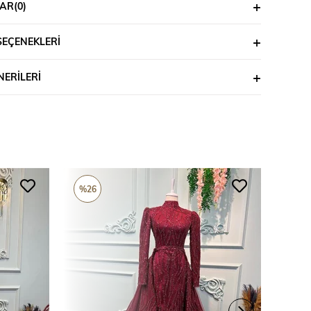
AR
(0)
SEÇENEKLERI
ERILERI
%26
%26