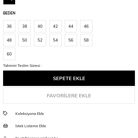
BEDEN
36
38
40
42
44
46
48
50
52
54
56
58
60
Tahmini Teslim Süresi
:
FAVORILERE EKLE
Koleksiyona Ekle
İstek Listeme Ekle
Fiyat Düşünce Haber Ver