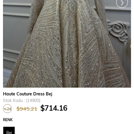
›
Haute Couture Dress Bej
Stok Kodu
(14900)
$714.16
$945.21
24
%
İndirim
RENK
Bej