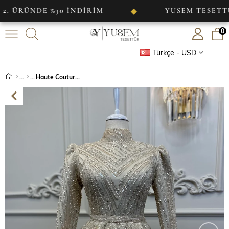
DE %30 İNDİRİM
YUSEM TESETTÜR
◆
0
Türkçe - USD
Haute Couture Dress Bej