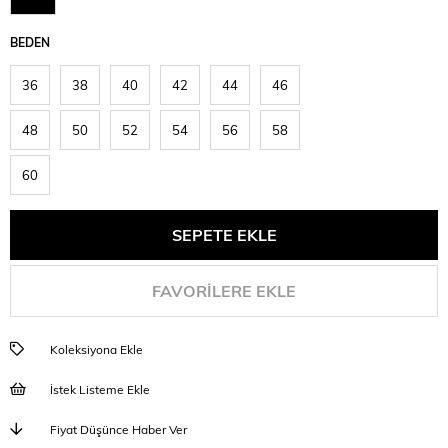
BEDEN
36
38
40
42
44
46
48
50
52
54
56
58
60
FAVORILERE EKLE
Koleksiyona Ekle
İstek Listeme Ekle
Fiyat Düşünce Haber Ver