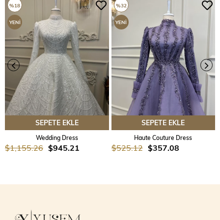
%18
%32
YENI
YENI
ÜRÜN
ÜRÜN
SEPETE EKLE
SEPETE EKLE
Wedding Dress
Haute Couture Dress
$1,155.26
$945.21
$525.12
$357.08