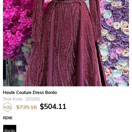
›
Haute Couture Dress Bordo
Stok Kodu
(20200)
$504.11
$735.16
31
%
İndirim
RENK
Bordo