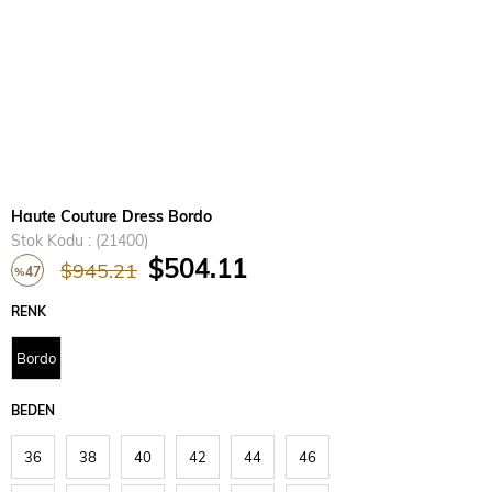
Haute Couture Dress Bordo
Stok Kodu
(21400)
$504.11
$945.21
47
%
İndirim
RENK
Bordo
BEDEN
36
38
40
42
44
46