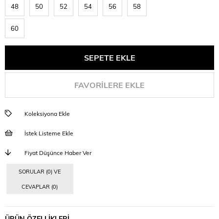
48
50
52
54
56
58
60
FAVORILERE EKLE
Koleksiyona Ekle
İstek Listeme Ekle
Fiyat Düşünce Haber Ver
SORULAR (0) VE
CEVAPLAR (0)
ÜRÜN ÖZELLIKLERI