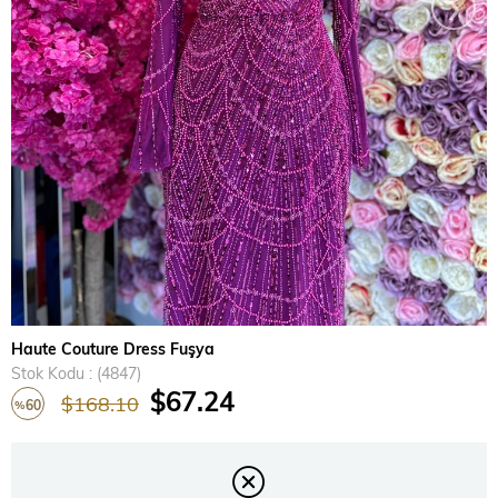
›
Haute Couture Dress Fuşya
Stok Kodu
(4847)
$67.24
$168.10
60
%
İndirim