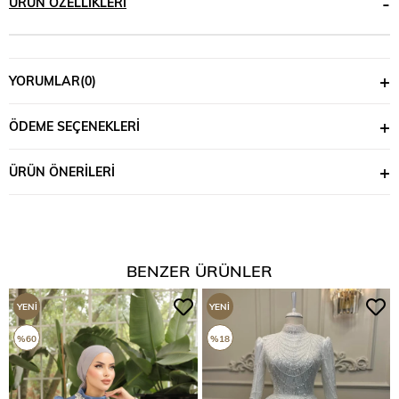
ÜRÜN ÖZELLIKLERI
YORUMLAR
(0)
ÖDEME SEÇENEKLERI
ÜRÜN ÖNERILERI
BENZER ÜRÜNLER
YENI
YENI
ÜRÜN
ÜRÜN
%60
%18