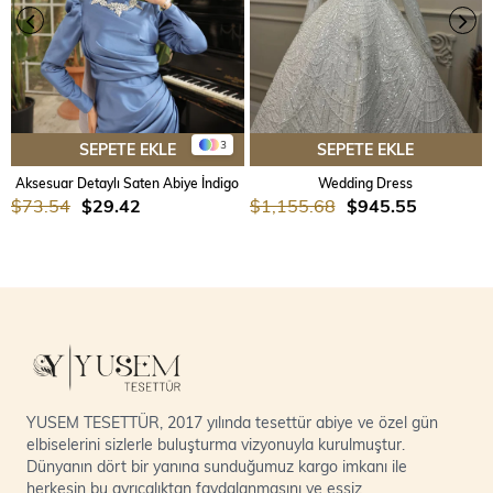
3
SEPETE EKLE
SEPETE EKLE
Aksesuar Detaylı Saten Abiye İndigo
Wedding Dress
$73.54
$29.42
$1,155.68
$945.55
YUSEM TESETTÜR, 2017 yılında tesettür abiye ve özel gün
elbiselerini sizlerle buluşturma vizyonuyla kurulmuştur.
Dünyanın dört bir yanına sunduğumuz kargo imkanı ile
herkesin bu ayrıcalıktan faydalanmasını ve eşsiz