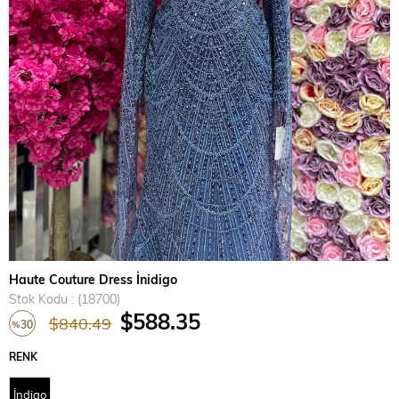
›
Haute Couture Dress İnidigo
Stok Kodu
(18700)
$588.35
$840.49
30
%
İndirim
RENK
İndigo