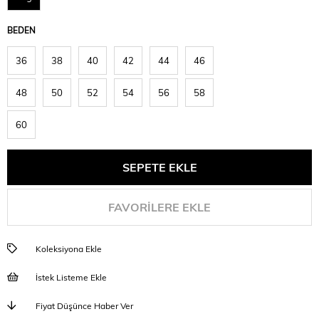
BEDEN
36
38
40
42
44
46
48
50
52
54
56
58
60
FAVORILERE EKLE
Koleksiyona Ekle
İstek Listeme Ekle
Fiyat Düşünce Haber Ver