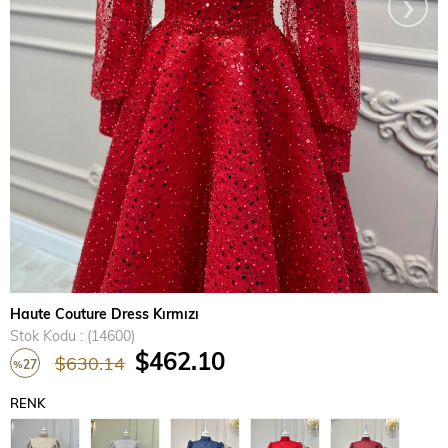
›
Haute Couture Dress Kırmızı
Stok Kodu
(14600)
$462.10
$630.14
27
%
İndirim
RENK