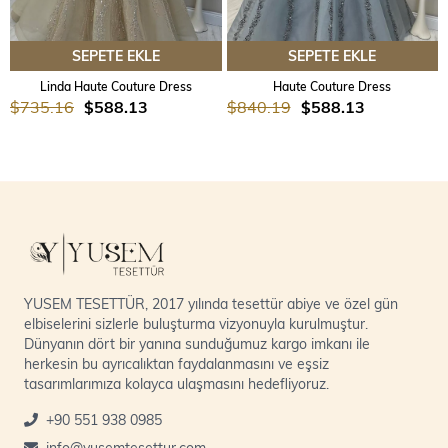
SEPETE EKLE
SEPETE EKLE
Linda Haute Couture Dress
Haute Couture Dress
$735.16
$588.13
$840.19
$588.13
YUSEM TESETTÜR, 2017 yılında tesettür abiye ve özel gün
elbiselerini sizlerle buluşturma vizyonuyla kurulmuştur.
Dünyanın dört bir yanına sunduğumuz kargo imkanı ile
herkesin bu ayrıcalıktan faydalanmasını ve eşsiz
tasarımlarımıza kolayca ulaşmasını hedefliyoruz.
+90 551 938 0985
info@yusemtesettur.com