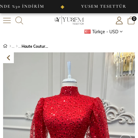
İNDİRİM
YUSEM TESETTÜR
◆
◆
0
Türkçe - USD
Haute Couture Dress Kırmızı