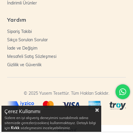
İndirimli Ürünler
Yardım
Sipariş Takibi
Sıkça Sorulan Sorular
İade ve Değişim
Mesafeli Satış Sözleşmesi
Gizlilik ve Güvenlik
© 2025 Yusem Tesettür. Tüm Hakları Saklıdır.
Çerez Kullanımı
Sizlere en iyi alışveriş deneyimini sunabilmek adına
sitemizde çerezler(cookies) kullanmaktayız. Detaylı bilgi
için
Kvkk
sözleşmesini inceleyebilirsiniz.