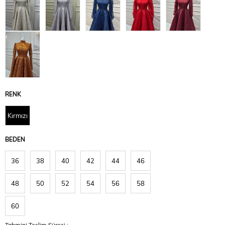
RENK
Kırmızı
BEDEN
36
38
40
42
44
46
48
50
52
54
56
58
60
Tahmini Teslim Süresi
: