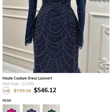
›
Haute Couture Dress Lacivert
Stok Kodu
(12100)
$546.12
$735.16
26
%
İndirim
RENK