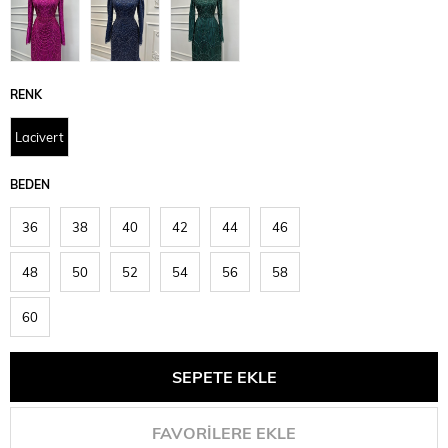
RENK
Lacivert
BEDEN
36
38
40
42
44
46
48
50
52
54
56
58
60
FAVORILERE EKLE