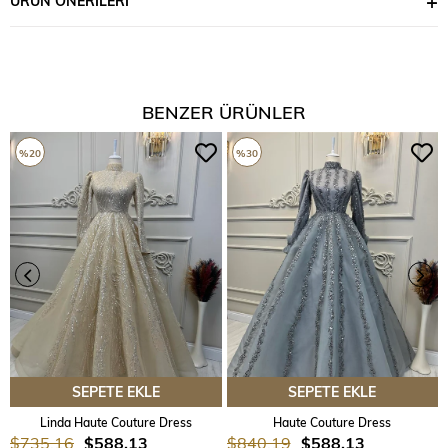
ÜRÜN ÖNERILERI
BENZER ÜRÜNLER
%20
%30
SEPETE EKLE
SEPETE EKLE
Linda Haute Couture Dress
Haute Couture Dress
$735.16
$588.13
$840.19
$588.13