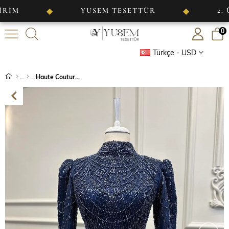
YUSEM TESETTÜR
2. ÜRÜNDE 
◆
◆
0
Türkçe - USD
Haute Couture Dress Lacivert