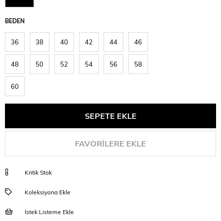
BEDEN
36
38
40
42
44
46
48
50
52
54
56
58
60
FAVORILERE EKLE
Kritik Stok
Koleksiyona Ekle
İstek Listeme Ekle