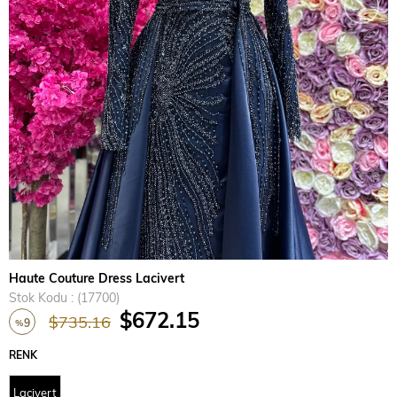
›
Haute Couture Dress Lacivert
Stok Kodu
(17700)
$672.15
$735.16
9
%
İndirim
RENK
Lacivert