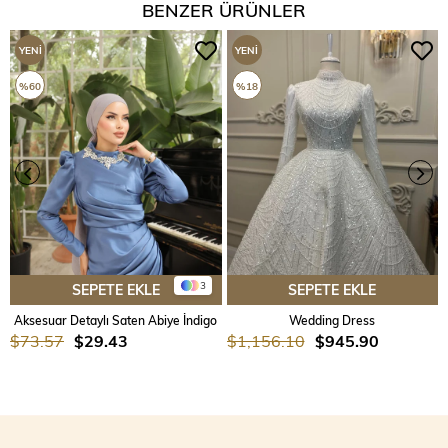
BENZER ÜRÜNLER
YENI
YENI
ÜRÜN
ÜRÜN
%60
%18
3
SEPETE EKLE
SEPETE EKLE
Aksesuar Detaylı Saten Abiye İndigo
Wedding Dress
$73.57
$29.43
$1,156.10
$945.90