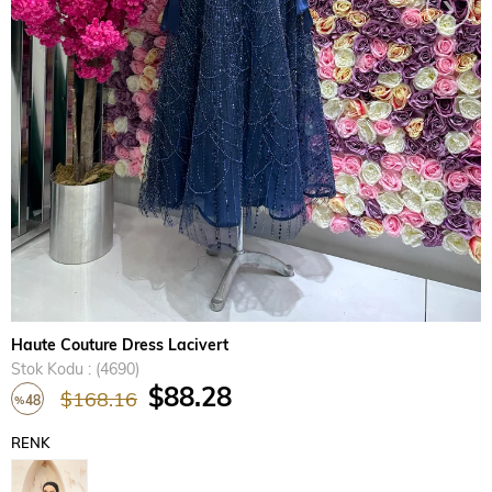
›
Haute Couture Dress Lacivert
Stok Kodu
(4690)
$88.28
$168.16
48
%
İndirim
RENK