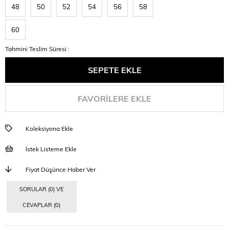
48
50
52
54
56
58
60
Tahmini Teslim Süresi
:
FAVORILERE EKLE
Koleksiyona Ekle
İstek Listeme Ekle
Fiyat Düşünce Haber Ver
SORULAR (0) VE
CEVAPLAR (0)