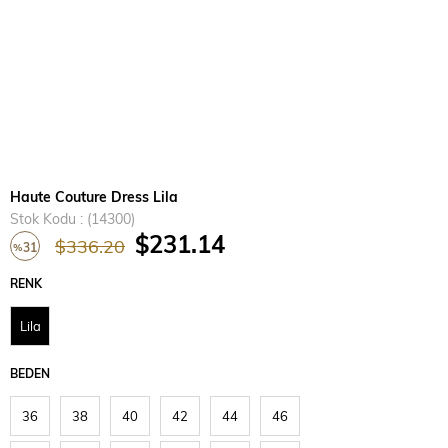
Haute Couture Dress Lila
Stok Kodu
(14300)
$231.14
$336.20
31
%
İndirim
RENK
Lila
BEDEN
36
38
40
42
44
46