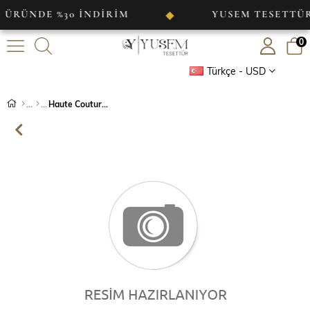
NDE %30 İNDİRİM
YUSEM TESETTÜR
◆
0
Türkçe - USD
Haute Couture Dress Lila