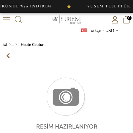
E %30 İNDİRİM
YUSEM TESETTÜR
◆
0
Türkçe - USD
Haute Couture Dress Mint Yeşili