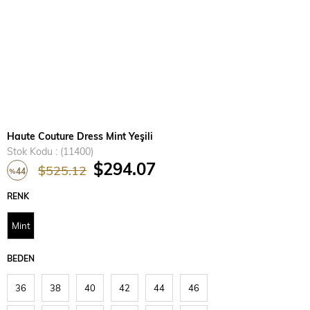
Haute Couture Dress Mint Yeşili
Stok Kodu
(11400)
$294.07
$525.12
44
%
İndirim
RENK
Mint
BEDEN
36
38
40
42
44
46