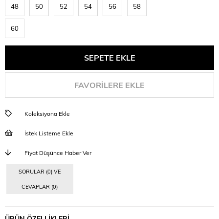
48
50
52
54
56
58
60
FAVORILERE EKLE
Koleksiyona Ekle
İstek Listeme Ekle
Fiyat Düşünce Haber Ver
SORULAR (0) VE
CEVAPLAR (0)
ÜRÜN ÖZELLIKLERI