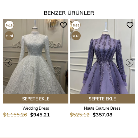
BENZER ÜRÜNLER
%18
%32
YENI
YENI
ÜRÜN
ÜRÜN
SEPETE EKLE
SEPETE EKLE
Wedding Dress
Haute Couture Dress
$1,155.26
$945.21
$525.12
$357.08