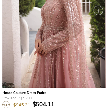
›
Haute Couture Dress Pudra
Stok Kodu
(21700)
$504.11
$945.21
47
%