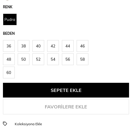
İndirim
RENK
Pudra
BEDEN
36
38
40
42
44
46
48
50
52
54
56
58
60
FAVORILERE EKLE
Koleksiyona Ekle