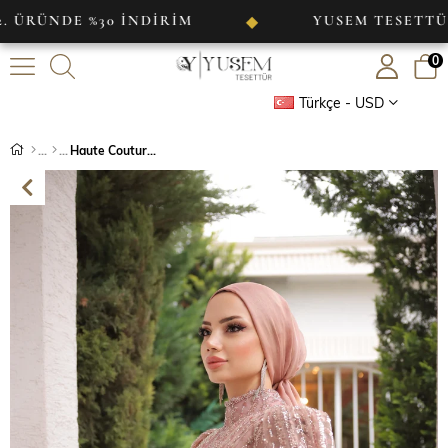
 %30 İNDİRİM
YUSEM TESETTÜR
◆
◆
0
Türkçe - USD
Haute Couture Dress Pudra